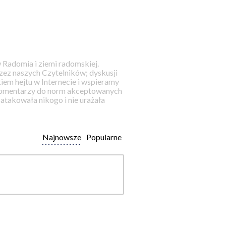
 Radomia i ziemi radomskiej.
ez naszych Czytelników; dyskusji
iem hejtu w Internecie i wspieramy
 komentarzy do norm akceptowanych
takowała nikogo i nie urażała
Najnowsze
Popularne