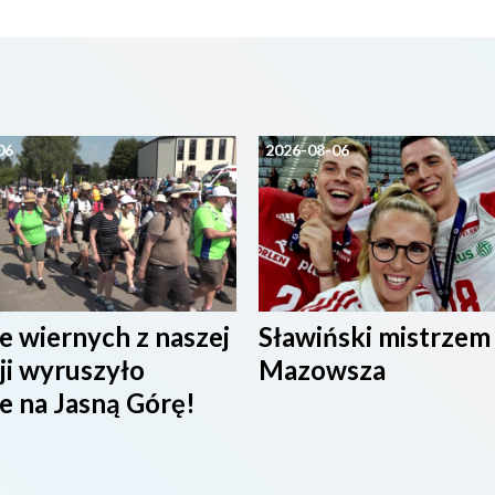
06
2026-08-06
e wiernych z naszej
Sławiński mistrzem
ji wyruszyło
Mazowsza
e na Jasną Górę!