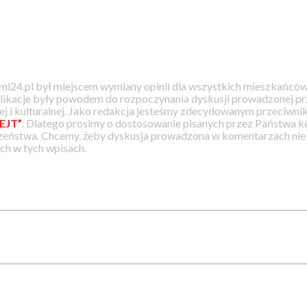
i24.pl był miejscem wymiany opinii dla wszystkich mieszkańców
likacje były powodem do rozpoczynania dyskusji prowadzonej prz
j i kulturalnej. Jako redakcja jesteśmy zdecydowanym przeciwnik
EJT”
. Dlatego prosimy o dostosowanie pisanych przez Państwa
zeństwa. Chcemy, żeby dyskusja prowadzona w komentarzach nie a
h w tych wpisach.