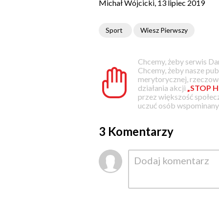
Michał Wójcicki, 13 lipiec 2019
Sport
Wiesz Pierwszy
Chcemy, żeby serwis Dam
Chcemy, żeby nasze pub
merytorycznej, rzeczowe
działania akcji
„STOP H
przez większość społec
uczuć osób wspominanyc
3 Komentarzy