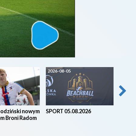
2026-08-05
2026-0
godziński nowym
SPORT 05.08.2026
Beach 
em Broni Radom
nad za