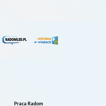
na k
powi
Praca Radom