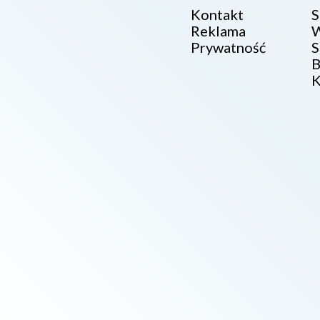
Kontakt
S
Reklama
W
Prywatność
S
B
K