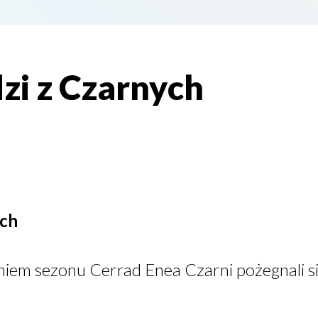
zi z Czarnych
ych
iem sezonu Cerrad Enea Czarni pożegnali si