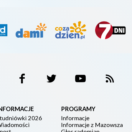
INFORMACJE
PROGRAMY
tudniówki 2026
Informacje
iadomości
Informacje z Mazowsza
port
Głos radomian