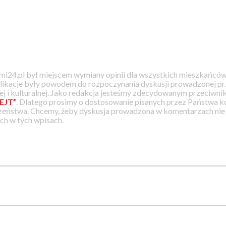
i24.pl był miejscem wymiany opinii dla wszystkich mieszkańców
likacje były powodem do rozpoczynania dyskusji prowadzonej prz
j i kulturalnej. Jako redakcja jesteśmy zdecydowanym przeciwnik
EJT”
. Dlatego prosimy o dostosowanie pisanych przez Państwa
zeństwa. Chcemy, żeby dyskusja prowadzona w komentarzach nie a
h w tych wpisach.