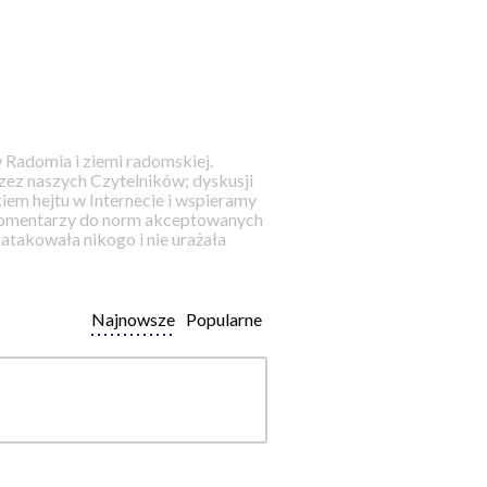
 Radomia i ziemi radomskiej.
ez naszych Czytelników; dyskusji
iem hejtu w Internecie i wspieramy
 komentarzy do norm akceptowanych
takowała nikogo i nie urażała
Najnowsze
Popularne