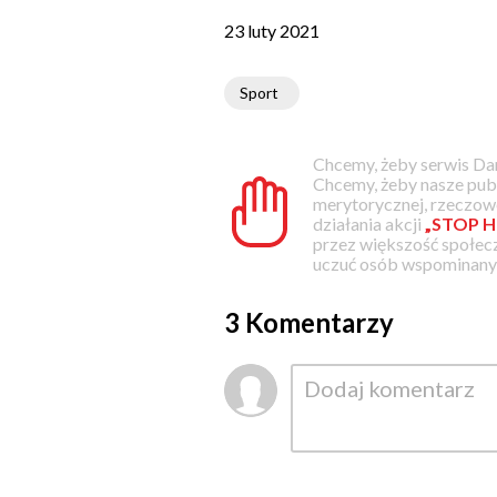
23 luty 2021
Sport
Chcemy, żeby serwis Dam
Chcemy, żeby nasze pub
merytorycznej, rzeczowe
działania akcji
„STOP H
przez większość społec
uczuć osób wspominanyc
3 Komentarzy