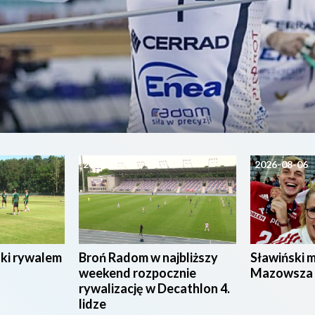
2026-08-07
2026-08-06
ski rywalem
Broń Radom w najbliższy
Sławiński 
weekend rozpocznie
Mazowsza
rywalizację w Decathlon 4.
lidze