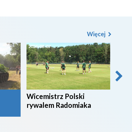
Więcej
2026-08-07
2026-0
Wicemistrz Polski
Broń
rywalem Radomiaka
week
rywa
4. li