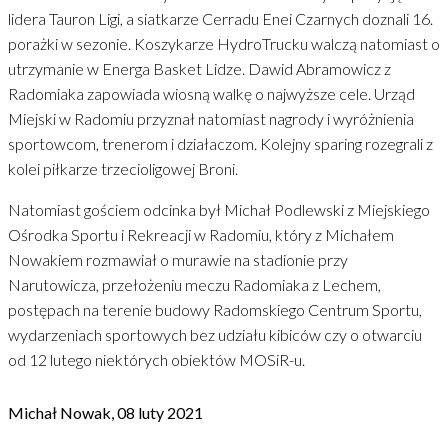
lidera Tauron Ligi, a siatkarze Cerradu Enei Czarnych doznali 16.
porażki w sezonie. Koszykarze HydroTrucku walczą natomiast o
utrzymanie w Energa Basket Lidze. Dawid Abramowicz z
Radomiaka zapowiada wiosną walkę o najwyższe cele. Urząd
Miejski w Radomiu przyznał natomiast nagrody i wyróżnienia
sportowcom, trenerom i działaczom. Kolejny sparing rozegrali z
kolei piłkarze trzecioligowej Broni.
Natomiast gościem odcinka był Michał Podlewski z Miejskiego
Ośrodka Sportu i Rekreacji w Radomiu, który z Michałem
Nowakiem rozmawiał o murawie na stadionie przy
Narutowicza, przełożeniu meczu Radomiaka z Lechem,
postępach na terenie budowy Radomskiego Centrum Sportu,
wydarzeniach sportowych bez udziału kibiców czy o otwarciu
od 12 lutego niektórych obiektów MOSiR-u.
Michał Nowak, 08 luty 2021