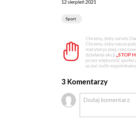
12 sierpień 2021
Sport
Chcemy, żeby serwis Dam
Chcemy, żeby nasze pub
merytorycznej, rzeczowe
działania akcji
„STOP H
przez większość społec
uczuć osób wspominanyc
3 Komentarzy