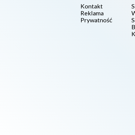
Kontakt
S
Reklama
W
Prywatność
S
B
K