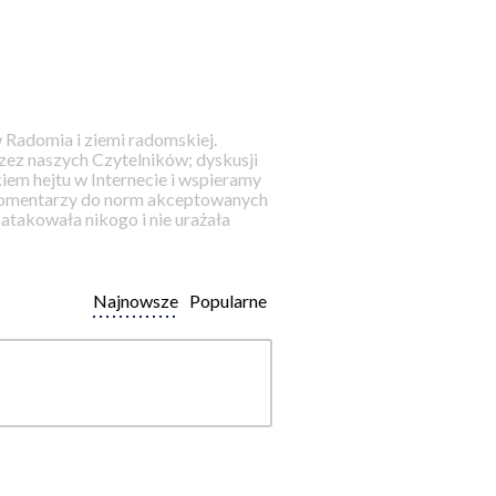
 Radomia i ziemi radomskiej.
ez naszych Czytelników; dyskusji
iem hejtu w Internecie i wspieramy
 komentarzy do norm akceptowanych
takowała nikogo i nie urażała
Najnowsze
Popularne