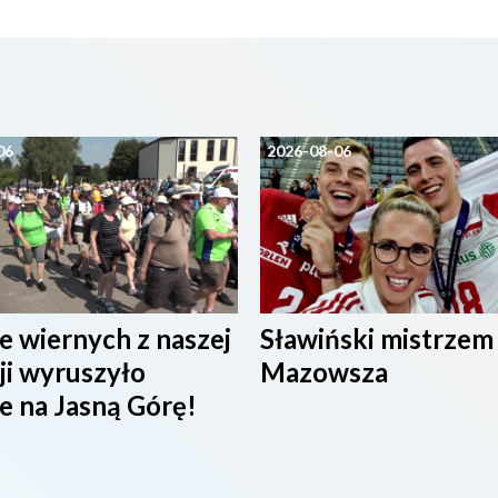
06
2026-08-06
e wiernych z naszej
Sławiński mistrzem
ji wyruszyło
Mazowsza
e na Jasną Górę!