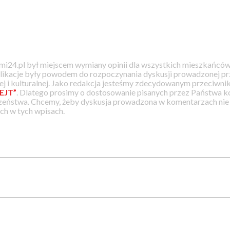
i24.pl był miejscem wymiany opinii dla wszystkich mieszkańców
likacje były powodem do rozpoczynania dyskusji prowadzonej prz
j i kulturalnej. Jako redakcja jesteśmy zdecydowanym przeciwnik
EJT”
. Dlatego prosimy o dostosowanie pisanych przez Państwa
zeństwa. Chcemy, żeby dyskusja prowadzona w komentarzach nie a
h w tych wpisach.