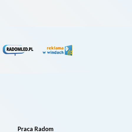
na k
powi
Praca Radom