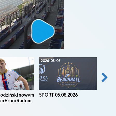
2026-08-05
2026-0
godziński nowym
SPORT 05.08.2026
Beach 
em Broni Radom
nad za