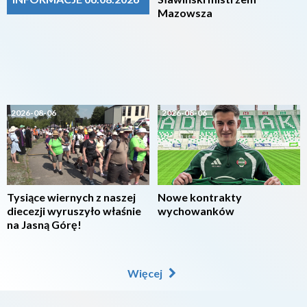
Mazowsza
2026-08-06
2026-08-06
Tysiące wiernych z naszej
Nowe kontrakty
diecezji wyruszyło właśnie
wychowanków
na Jasną Górę!
Więcej