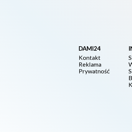
DAMI24
Kontakt
S
Reklama
W
Prywatność
S
B
K