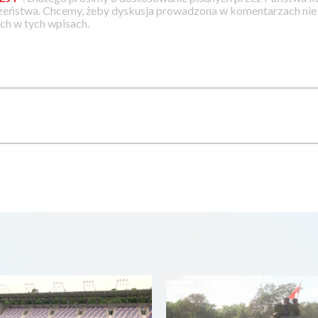
zeństwa. Chcemy, żeby dyskusja prowadzona w komentarzach nie a
h w tych wpisach.
07
2026-08-07