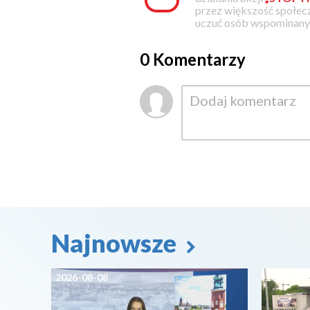
przez większość społec
uczuć osób wspominanyc
0 Komentarzy
Najnowsze
2026-08-08
2026-08-