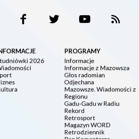
INFORMACJE
PROGRAMY
tudniówki 2026
Informacje
iadomości
Informacje z Mazowsza
port
Głos radomian
iznes
Odjechana
ultura
Mazowsze. Wiadomości z
Regionu
Gadu-Gadu w Radiu
Rekord
Retrosport
Magazyn WORD
Retrodziennik
Bez Komentarza