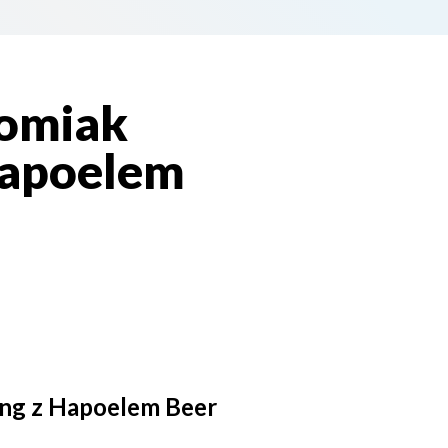
domiak
Hapoelem
ing z Hapoelem Beer