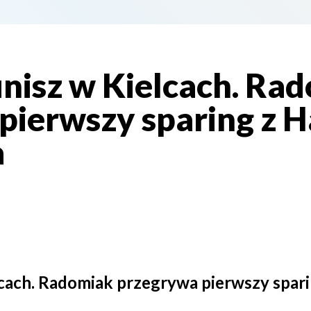
inisz w Kielcach. Ra
pierwszy sparing z 
a
lcach. Radomiak przegrywa pierwszy spar