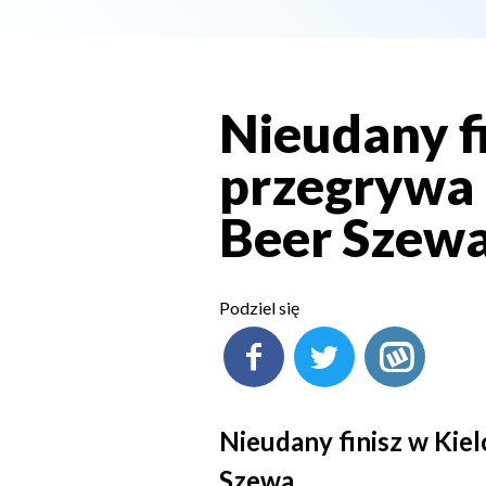
Nieudany f
przegrywa 
Beer Szew
Podziel się
Nieudany finisz w Kie
Szewa