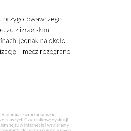
su przygotowawczego
czu z izraelskim
nach, jednak na około
izację – mecz rozegrano
 Radomia i ziemi radomskiej.
ez naszych Czytelników; dyskusji
iem hejtu w Internecie i wspieramy
 komentarzy do norm akceptowanych