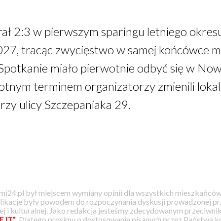
ł 2:3 w pierwszym sparingu letniego okre
7, tracąc zwycięstwo w samej końcówce me
potkanie miało pierwotnie odbyć się w Nowi
otnym terminem organizatorzy zmienili lokal
przy ulicy Szczepaniaka 29.
i24.pl był miejscem wymiany opinii dla wszystkich mieszkańców
likacje były powodem do rozpoczynania dyskusji prowadzonej prz
j i kulturalnej. Jako redakcja jesteśmy zdecydowanym przeciwnik
EJT”
. Dlatego prosimy o dostosowanie pisanych przez Państwa