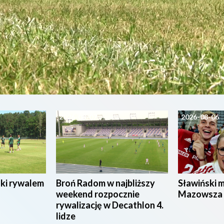
2026-08-07
2026-08-06
ski rywalem
Broń Radom w najbliższy
Sławiński 
weekend rozpocznie
Mazowsza
rywalizację w Decathlon 4.
lidze