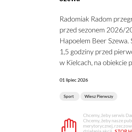
Radomiak Radom przegra
przed sezonem 2026/202
Hapoelem Beer Szewa. S
1,5 godziny przed pierw
w Kielcach, na obiekcie 
01 lipiec 2026
Sport
Wiesz Pierwszy
Chcemy, żeby serwis Dam
Chcemy, żeby nasze pub
merytorycznej, rzeczowe
działania akcji
„STOP H