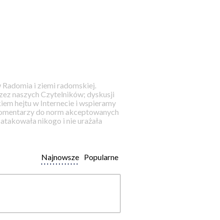
 Radomia i ziemi radomskiej.
ez naszych Czytelników; dyskusji
iem hejtu w Internecie i wspieramy
 komentarzy do norm akceptowanych
takowała nikogo i nie urażała
Najnowsze
Popularne