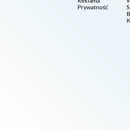
Reklama
W
Prywatność
S
B
K