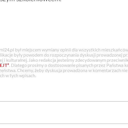
i24.pl był miejscem wymiany opinii dla wszystkich mieszkańców
likacje były powodem do rozpoczynania dyskusji prowadzonej prz
j i kulturalnej. Jako redakcja jesteśmy zdecydowanym przeciwnik
EJT”
. Dlatego prosimy o dostosowanie pisanych przez Państwa
zeństwa. Chcemy, żeby dyskusja prowadzona w komentarzach nie a
h w tych wpisach.