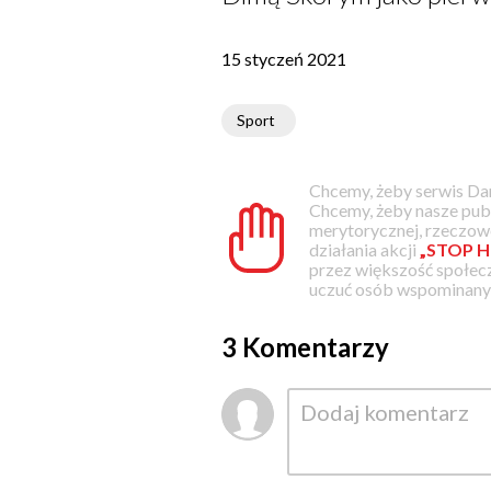
15 styczeń 2021
Sport
Chcemy, żeby serwis Dam
Chcemy, żeby nasze pub
merytorycznej, rzeczowe
działania akcji
„STOP H
przez większość społec
uczuć osób wspominanyc
3 Komentarzy