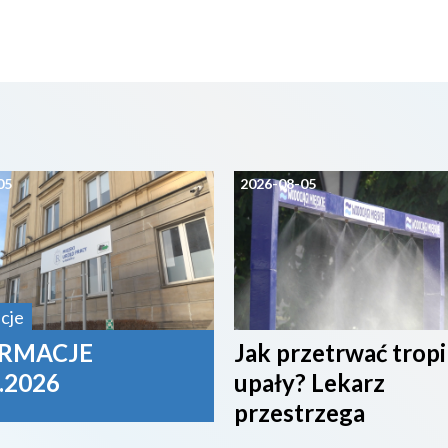
05
2026-08-05
cje
RMACJE
Jak przetrwać trop
.2026
upały? Lekarz
przestrzega