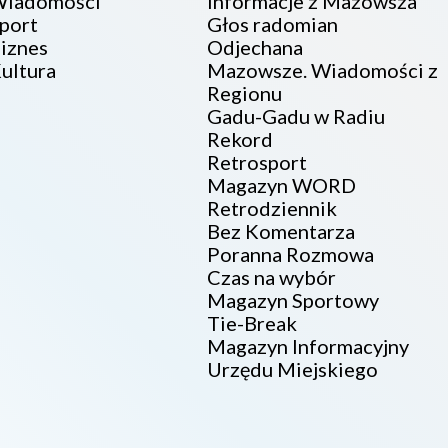
iadomości
Informacje z Mazowsza
port
Głos radomian
iznes
Odjechana
ultura
Mazowsze. Wiadomości z
Regionu
Gadu-Gadu w Radiu
Rekord
Retrosport
Magazyn WORD
Retrodziennik
Bez Komentarza
Poranna Rozmowa
Czas na wybór
Magazyn Sportowy
Tie-Break
Magazyn Informacyjny
Urzędu Miejskiego