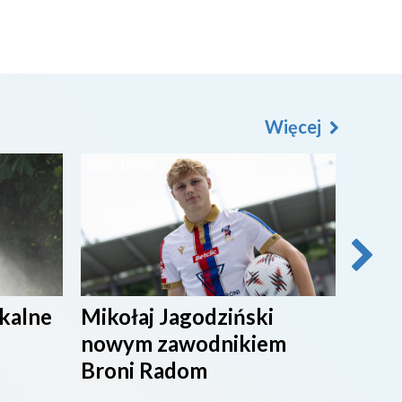
Więcej
2026-08-05
2026-0
ikalne
Mikołaj Jagodziński
SPOR
nowym zawodnikiem
Broni Radom