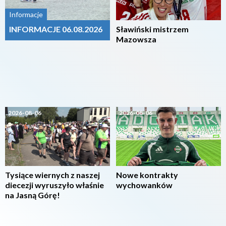
Informacje
INFORMACJE 06.08.2026
Sławiński mistrzem
Mazowsza
2026-08-06
2026-08-06
Tysiące wiernych z naszej
Nowe kontrakty
diecezji wyruszyło właśnie
wychowanków
na Jasną Górę!