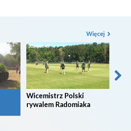
Więcej
2026-08-07
2026-0
Wicemistrz Polski
Broń
rywalem Radomiaka
week
rywa
4. li