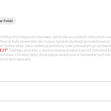
r Polski
i24.pl był miejscem wymiany opinii dla wszystkich mieszkańców
likacje były powodem do rozpoczynania dyskusji prowadzonej prz
j i kulturalnej. Jako redakcja jesteśmy zdecydowanym przeciwnik
EJT”
. Dlatego prosimy o dostosowanie pisanych przez Państwa
zeństwa. Chcemy, żeby dyskusja prowadzona w komentarzach nie a
h w tych wpisach.