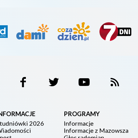
INFORMACJE
PROGRAMY
tudniówki 2026
Informacje
iadomości
Informacje z Mazowsza
port
Głos radomian