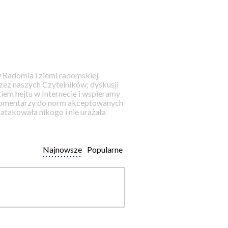
 Radomia i ziemi radomskiej.
ez naszych Czytelników; dyskusji
iem hejtu w Internecie i wspieramy
 komentarzy do norm akceptowanych
takowała nikogo i nie urażała
Najnowsze
Popularne