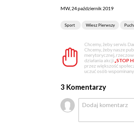
MW, 24 październik 2019
Sport
Wiesz Pierwszy
Pucha
Chcemy, żeby serwis Dam
Chcemy, żeby nasze pub
merytorycznej, rzeczowe
działania akcji
„STOP H
przez większość społec
uczuć osób wspominanyc
3 Komentarzy