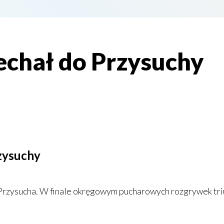
echał do Przysuchy
zysuchy
 Przysucha. W finale okręgowym pucharowych rozgrywek triu