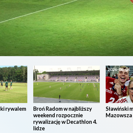
2026-08-07
2026-08-06
ski rywalem
Broń Radom w najbliższy
Sławiński 
weekend rozpocznie
Mazowsza
rywalizację w Decathlon 4.
lidze