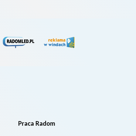
4. li
Praca Radom