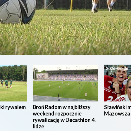
2026-08-07
2026-08-06
ski rywalem
Broń Radom w najbliższy
Sławiński 
weekend rozpocznie
Mazowsza
rywalizację w Decathlon 4.
lidze