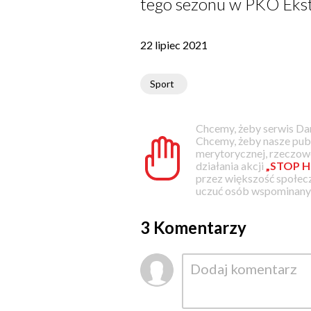
tego sezonu w PKO Ekstr
22 lipiec 2021
Sport
Chcemy, żeby serwis Dam
Chcemy, żeby nasze pub
merytorycznej, rzeczowe
działania akcji
„STOP H
przez większość społec
uczuć osób wspominanyc
3 Komentarzy