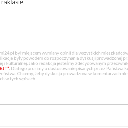
aklasie.
i24.pl był miejscem wymiany opinii dla wszystkich mieszkańców
likacje były powodem do rozpoczynania dyskusji prowadzonej prz
j i kulturalnej. Jako redakcja jesteśmy zdecydowanym przeciwnik
EJT”
. Dlatego prosimy o dostosowanie pisanych przez Państwa
zeństwa. Chcemy, żeby dyskusja prowadzona w komentarzach nie a
h w tych wpisach.