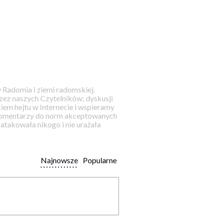
 Radomia i ziemi radomskiej.
ez naszych Czytelników; dyskusji
iem hejtu w Internecie i wspieramy
 komentarzy do norm akceptowanych
takowała nikogo i nie urażała
Najnowsze
Popularne