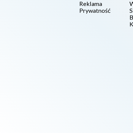
Reklama
W
Prywatność
S
B
K