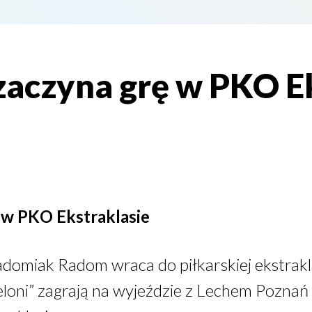
aczyna grę w PKO Ek
 w PKO Ekstraklasie
domiak Radom wraca do piłkarskiej ekstrakla
ieloni” zagrają na wyjeździe z Lechem Pozn