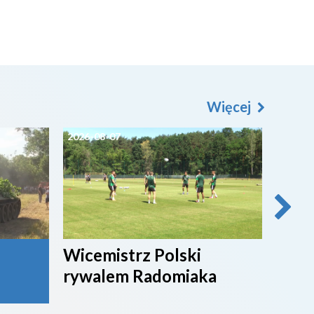
Więcej
2026-08-07
2026-0
Wicemistrz Polski
Broń
rywalem Radomiaka
week
rywa