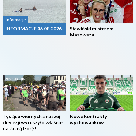
Informacje
INFORMACJE 06.08.2026
Sławiński mistrzem
Mazowsza
2026-08-06
2026-08-06
Tysiące wiernych z naszej
Nowe kontrakty
diecezji wyruszyło właśnie
wychowanków
na Jasną Górę!