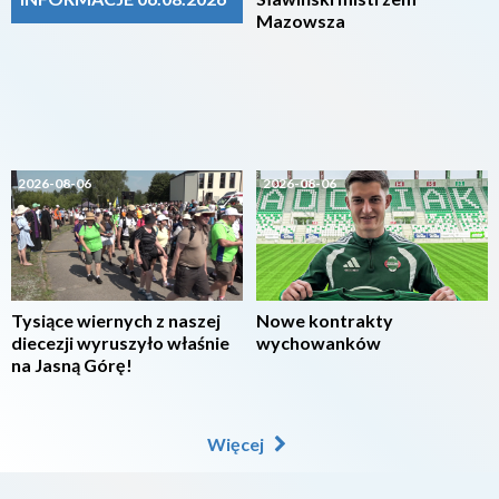
Mazowsza
2026-08-06
2026-08-06
Tysiące wiernych z naszej
Nowe kontrakty
diecezji wyruszyło właśnie
wychowanków
na Jasną Górę!
Więcej