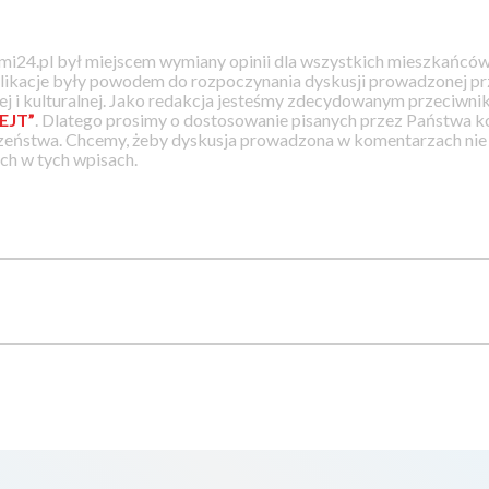
i24.pl był miejscem wymiany opinii dla wszystkich mieszkańców
likacje były powodem do rozpoczynania dyskusji prowadzonej prz
j i kulturalnej. Jako redakcja jesteśmy zdecydowanym przeciwnik
EJT”
. Dlatego prosimy o dostosowanie pisanych przez Państwa
zeństwa. Chcemy, żeby dyskusja prowadzona w komentarzach nie a
h w tych wpisach.