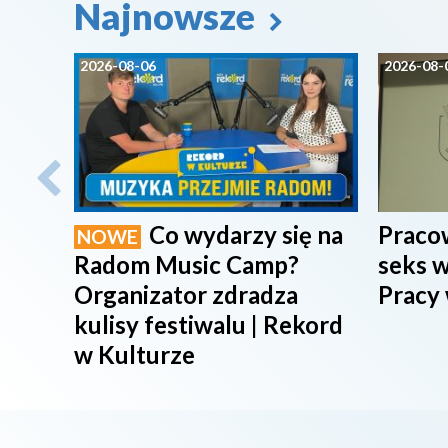
Najnowsze
2026-08-06
2026-08-
Co wydarzy się na
Pracow
NOWE
Radom Music Camp?
seks w
Organizator zdradza
Pracy
kulisy festiwalu | Rekord
w Kulturze