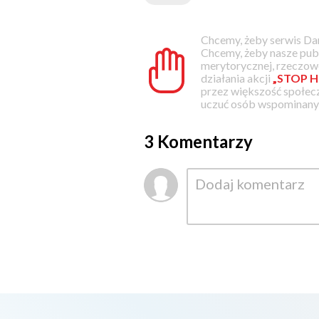
Chcemy, żeby serwis Dam
Chcemy, żeby nasze pub
merytorycznej, rzeczowe
działania akcji
„STOP H
przez większość społec
uczuć osób wspominanyc
3 Komentarzy