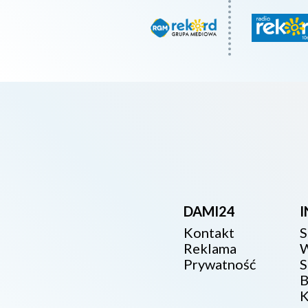
DAMI24
Kontakt
S
Reklama
W
Prywatność
S
B
K