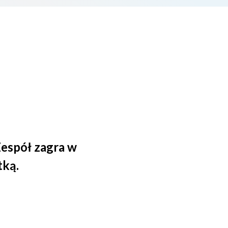
espół zagra w
tką.