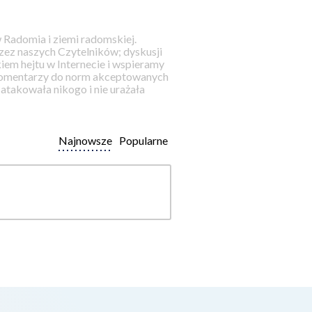
 Radomia i ziemi radomskiej.
ez naszych Czytelników; dyskusji
iem hejtu w Internecie i wspieramy
 komentarzy do norm akceptowanych
takowała nikogo i nie urażała
Najnowsze
Popularne