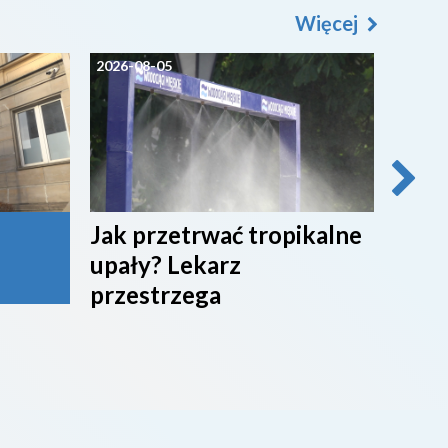
Więcej
2026-08-05
2026-0
Jak przetrwać tropikalne
Miko
upały? Lekarz
nowy
przestrzega
Bron