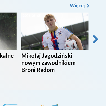
Więcej
2026-08-05
2026-0
ikalne
Mikołaj Jagodziński
SPOR
nowym zawodnikiem
Broni Radom