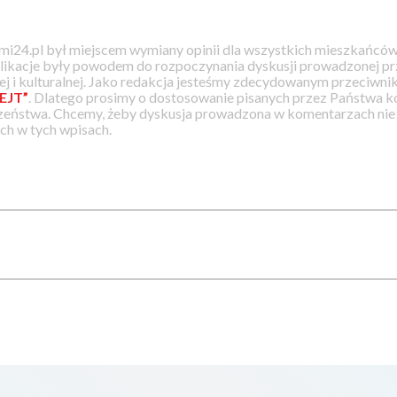
i24.pl był miejscem wymiany opinii dla wszystkich mieszkańców
likacje były powodem do rozpoczynania dyskusji prowadzonej prz
j i kulturalnej. Jako redakcja jesteśmy zdecydowanym przeciwnik
EJT”
. Dlatego prosimy o dostosowanie pisanych przez Państwa
zeństwa. Chcemy, żeby dyskusja prowadzona w komentarzach nie a
h w tych wpisach.