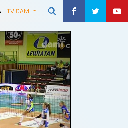
A
TV DAMI