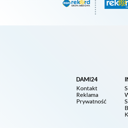
DAMI24
Kontakt
S
Reklama
W
Prywatność
S
B
K