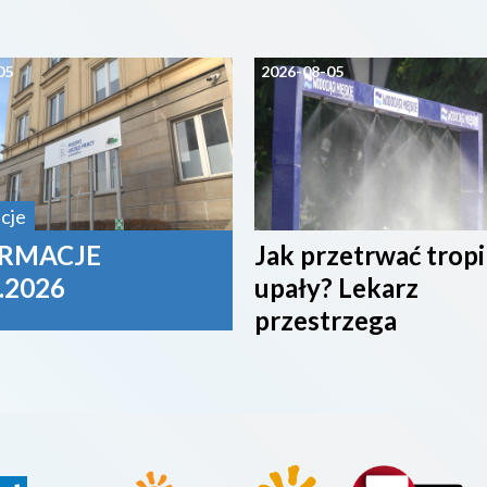
05
2026-08-05
cje
RMACJE
Jak przetrwać trop
.2026
upały? Lekarz
przestrzega