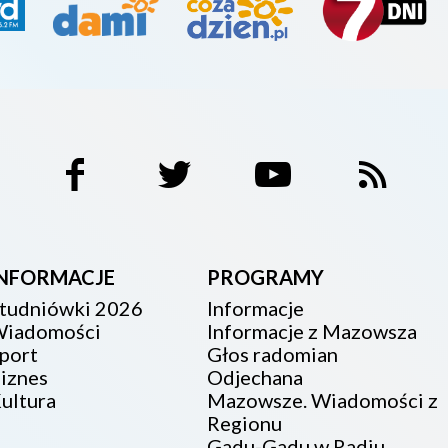
INFORMACJE
PROGRAMY
tudniówki 2026
Informacje
iadomości
Informacje z Mazowsza
port
Głos radomian
iznes
Odjechana
ultura
Mazowsze. Wiadomości z
Regionu
Gadu-Gadu w Radiu