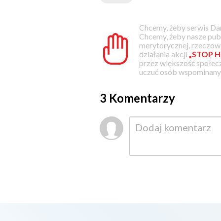
Chcemy, żeby serwis Dam
Chcemy, żeby nasze pub
merytorycznej, rzeczowe
działania akcji
„STOP H
przez większość społec
uczuć osób wspominanyc
3 Komentarzy