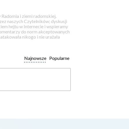
 Radomia i ziemi radomskiej.
ez naszych Czytelników; dyskusji
iem hejtu w Internecie i wspieramy
 komentarzy do norm akceptowanych
takowała nikogo i nie urażała
Najnowsze
Popularne