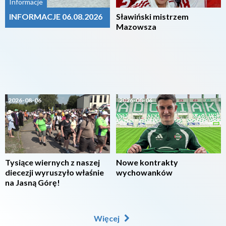
Informacje
INFORMACJE 06.08.2026
Sławiński mistrzem
Mazowsza
2026-08-06
2026-08-06
Tysiące wiernych z naszej
Nowe kontrakty
diecezji wyruszyło właśnie
wychowanków
na Jasną Górę!
Więcej