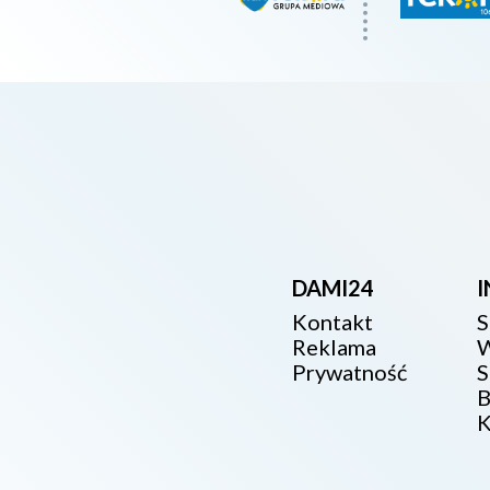
DAMI24
Kontakt
S
Reklama
W
Prywatność
S
B
K