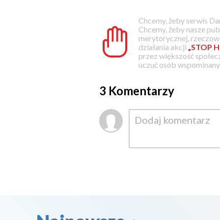
Chcemy, żeby serwis Dam
Chcemy, żeby nasze pub
merytorycznej, rzeczowe
działania akcji
„STOP H
przez większość społec
uczuć osób wspominanyc
3 Komentarzy