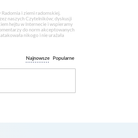
 Radomia i ziemi radomskiej.
ez naszych Czytelników; dyskusji
iem hejtu w Internecie i wspieramy
 komentarzy do norm akceptowanych
takowała nikogo i nie urażała
Najnowsze
Popularne