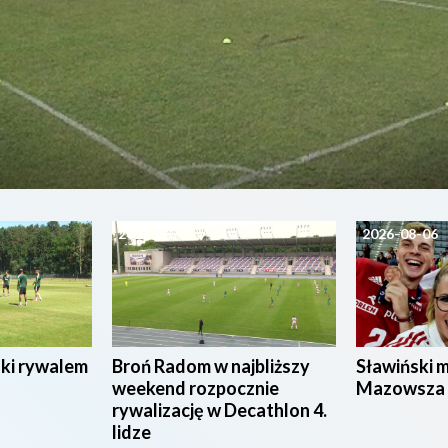
2026-08-07
2026-08-06
ski rywalem
Broń Radom w najbliższy
Sławiński 
weekend rozpocznie
Mazowsza
rywalizację w Decathlon 4.
lidze