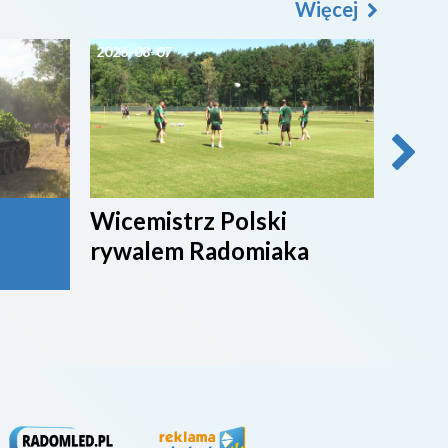
Więcej
2026-08-07
2026-0
Wicemistrz Polski
Broń
rywalem Radomiaka
week
rywa
4. li