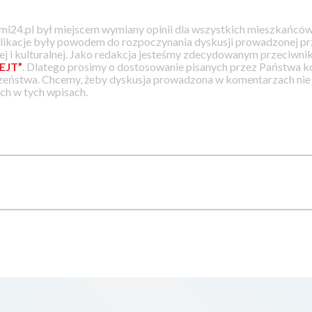
i24.pl był miejscem wymiany opinii dla wszystkich mieszkańców
likacje były powodem do rozpoczynania dyskusji prowadzonej prz
j i kulturalnej. Jako redakcja jesteśmy zdecydowanym przeciwnik
EJT”
. Dlatego prosimy o dostosowanie pisanych przez Państwa
zeństwa. Chcemy, żeby dyskusja prowadzona w komentarzach nie a
h w tych wpisach.