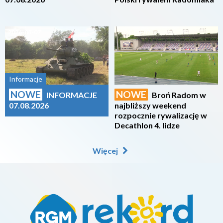
2026-08-07
2026-08-07
Informacje
NOWE
NOWE
INFORMACJE
Broń Radom w
07.08.2026
najbliższy weekend
rozpocznie rywalizację w
Decathlon 4. lidze
Więcej