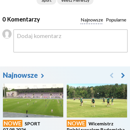
Sport
Wiesz Pierwszy
0 Komentarzy
Najnowsze
Popularne
Najnowsze
2026-08-07
2026-08-07
NOWE
NOWE
SPORT
Wicemistrz
07.08.2026
Polski rywalem Radomiaka