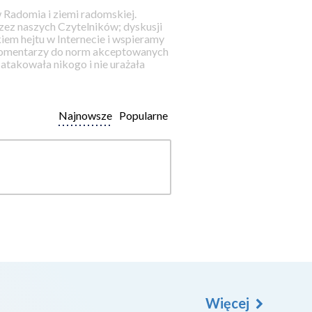
 Radomia i ziemi radomskiej.
ez naszych Czytelników; dyskusji
iem hejtu w Internecie i wspieramy
 komentarzy do norm akceptowanych
takowała nikogo i nie urażała
Najnowsze
Popularne
Więcej