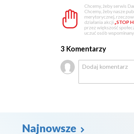
Chcemy, żeby serwis Dam
Chcemy, żeby nasze pub
merytorycznej, rzeczowe
działania akcji
„STOP H
przez większość społec
uczuć osób wspominanyc
3 Komentarzy
Najnowsze