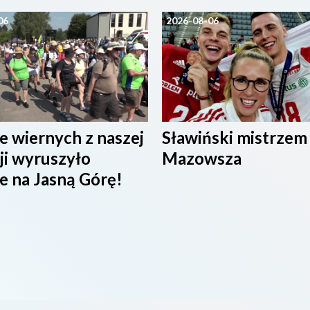
06
2026-08-06
e wiernych z naszej
Sławiński mistrzem
ji wyruszyło
Mazowsza
e na Jasną Górę!