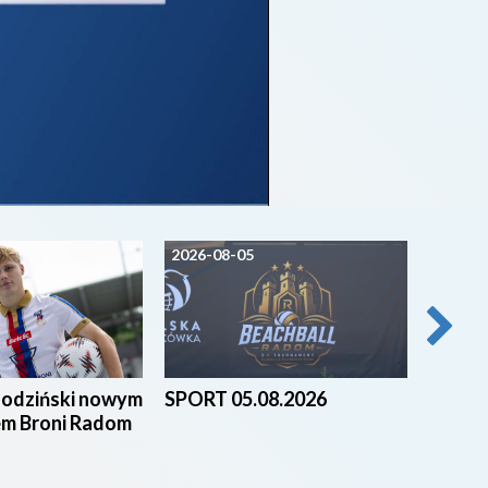
2026-08-05
2026-0
godziński nowym
SPORT 05.08.2026
Beach 
em Broni Radom
nad za