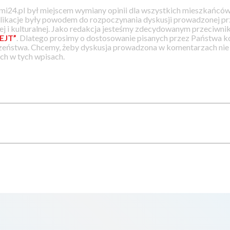
i24.pl był miejscem wymiany opinii dla wszystkich mieszkańców
likacje były powodem do rozpoczynania dyskusji prowadzonej prz
j i kulturalnej. Jako redakcja jesteśmy zdecydowanym przeciwnik
EJT”
. Dlatego prosimy o dostosowanie pisanych przez Państwa
zeństwa. Chcemy, żeby dyskusja prowadzona w komentarzach nie a
h w tych wpisach.