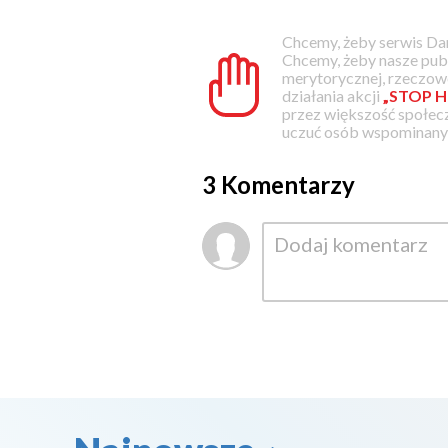
Chcemy, żeby serwis Dam
Chcemy, żeby nasze pub
merytorycznej, rzeczowe
działania akcji
„STOP H
przez większość społec
uczuć osób wspominanyc
3 Komentarzy