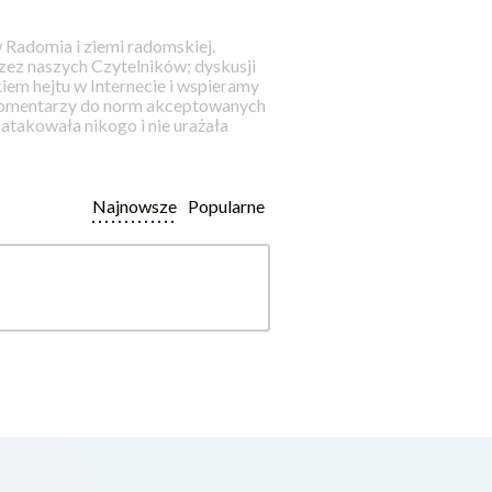
 Radomia i ziemi radomskiej.
ez naszych Czytelników; dyskusji
iem hejtu w Internecie i wspieramy
 komentarzy do norm akceptowanych
takowała nikogo i nie urażała
Najnowsze
Popularne