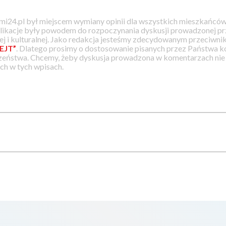
i24.pl był miejscem wymiany opinii dla wszystkich mieszkańców
likacje były powodem do rozpoczynania dyskusji prowadzonej prz
j i kulturalnej. Jako redakcja jesteśmy zdecydowanym przeciwnik
EJT”
. Dlatego prosimy o dostosowanie pisanych przez Państwa
zeństwa. Chcemy, żeby dyskusja prowadzona w komentarzach nie a
h w tych wpisach.