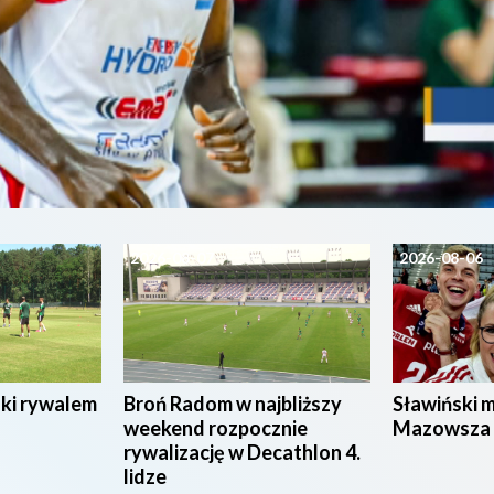
2026-08-07
2026-08-06
ski rywalem
Broń Radom w najbliższy
Sławiński 
weekend rozpocznie
Mazowsza
rywalizację w Decathlon 4.
lidze