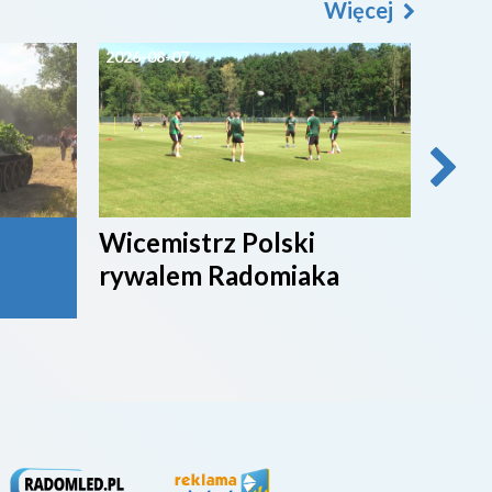
Więcej
2026-08-07
2026-0
Wicemistrz Polski
Broń
rywalem Radomiaka
week
rywa
4. li