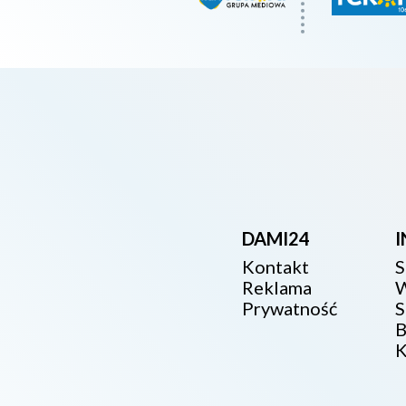
DAMI24
Kontakt
S
Reklama
W
Prywatność
S
B
K