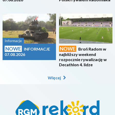
2026-08-07
2026-08-07
Informacje
NOWE
NOWE
INFORMACJE
Broń Radom w
07.08.2026
najbliższy weekend
rozpocznie rywalizację w
Decathlon 4. lidze
Więcej