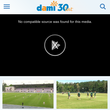
This
is
No compatible source was found for this media.
a
modal
window.
2026-08-07
2026-08-07