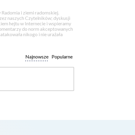
 Radomia i ziemi radomskiej.
ez naszych Czytelników; dyskusji
iem hejtu w Internecie i wspieramy
 komentarzy do norm akceptowanych
takowała nikogo i nie urażała
Najnowsze
Popularne