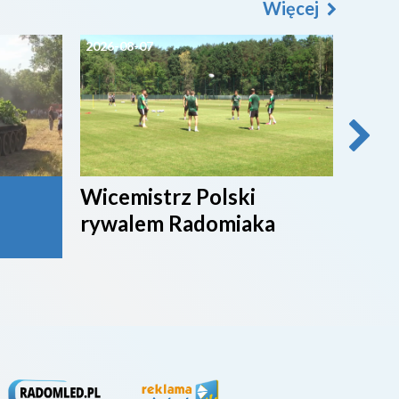
Więcej
2026-08-07
2026-0
Wicemistrz Polski
Broń
rywalem Radomiaka
week
rywa
4. li