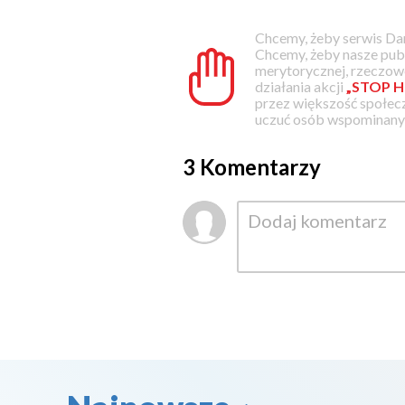
Chcemy, żeby serwis Dam
Chcemy, żeby nasze pub
merytorycznej, rzeczowe
działania akcji
„STOP H
przez większość społec
uczuć osób wspominanyc
3 Komentarzy