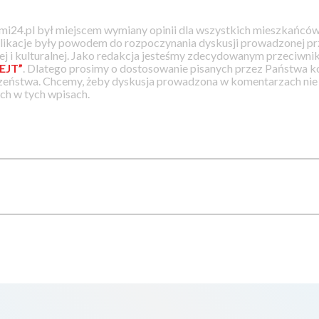
i24.pl był miejscem wymiany opinii dla wszystkich mieszkańców
likacje były powodem do rozpoczynania dyskusji prowadzonej prz
j i kulturalnej. Jako redakcja jesteśmy zdecydowanym przeciwnik
EJT”
. Dlatego prosimy o dostosowanie pisanych przez Państwa
zeństwa. Chcemy, żeby dyskusja prowadzona w komentarzach nie a
h w tych wpisach.