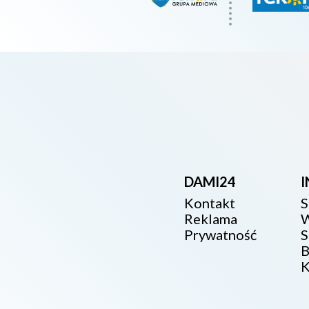
DAMI24
Kontakt
S
Reklama
W
Prywatność
S
B
K