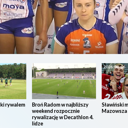
2026-08-07
2026-08-06
ski rywalem
Broń Radom w najbliższy
Sławiński 
weekend rozpocznie
Mazowsza
rywalizację w Decathlon 4.
lidze