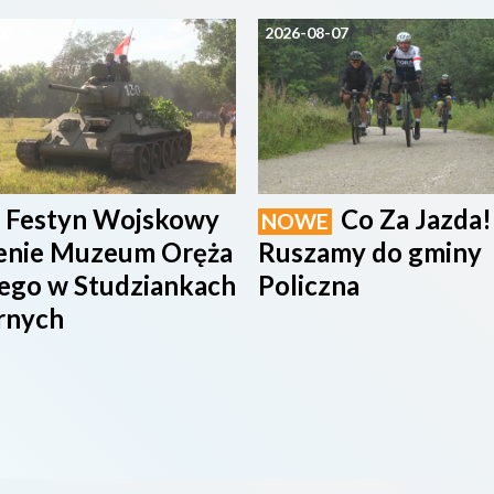
07
2026-08-07
Festyn Wojskowy
Co Za Jazda!
NOWE
renie Muzeum Oręża
Ruszamy do gminy
iego w Studziankach
Policzna
rnych