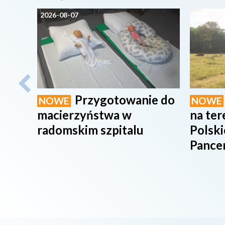
2026-08-07
2026-08-
Przygotowanie do
NOWE
NOWE
macierzyństwa w
na te
radomskim szpitalu
Polsk
Pance