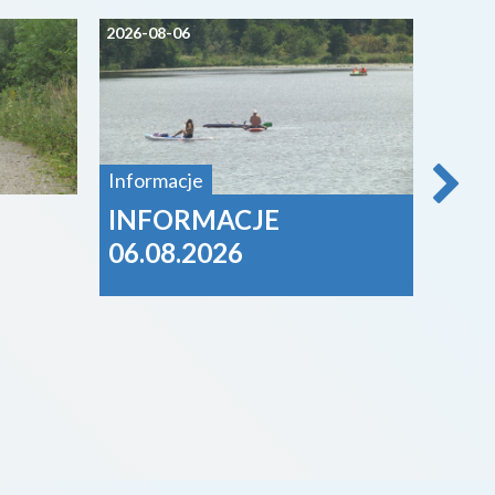
2026-08-06
2026-0
Informacje
INFORMACJE
Tysi
06.08.2026
diec
właś