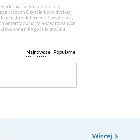
 Radomia i ziemi radomskiej.
ez naszych Czytelników; dyskusji
iem hejtu w Internecie i wspieramy
 komentarzy do norm akceptowanych
takowała nikogo i nie urażała
Najnowsze
Popularne
Więcej