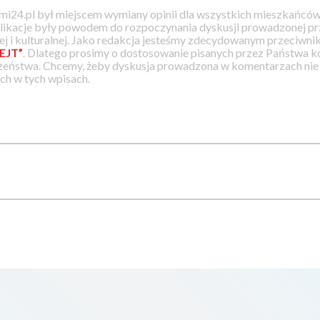
i24.pl był miejscem wymiany opinii dla wszystkich mieszkańców
likacje były powodem do rozpoczynania dyskusji prowadzonej prz
j i kulturalnej. Jako redakcja jesteśmy zdecydowanym przeciwnik
EJT”
. Dlatego prosimy o dostosowanie pisanych przez Państwa
zeństwa. Chcemy, żeby dyskusja prowadzona w komentarzach nie a
h w tych wpisach.