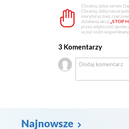
Chcemy, żeby serwis Dam
Chcemy, żeby nasze pub
merytorycznej, rzeczowe
działania akcji
„STOP H
przez większość społec
uczuć osób wspominanyc
3 Komentarzy
Najnowsze