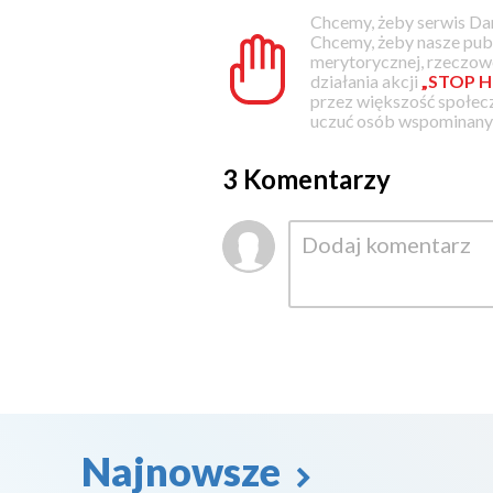
Chcemy, żeby serwis Dam
Chcemy, żeby nasze pub
merytorycznej, rzeczowe
działania akcji
„STOP H
przez większość społec
uczuć osób wspominanyc
3 Komentarzy
Najnowsze