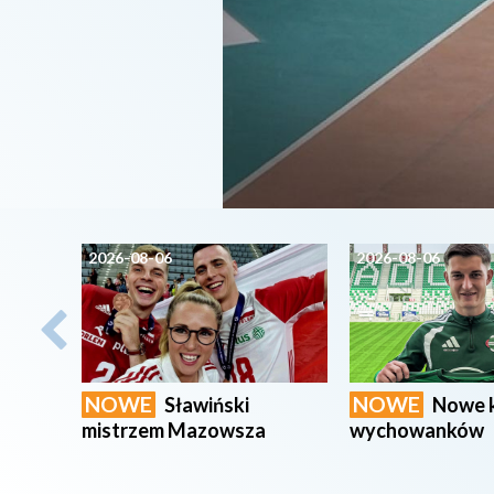
2026-08-06
2026-08-06
NOWE
NOWE
Sławiński
Nowe 
mistrzem Mazowsza
wychowanków