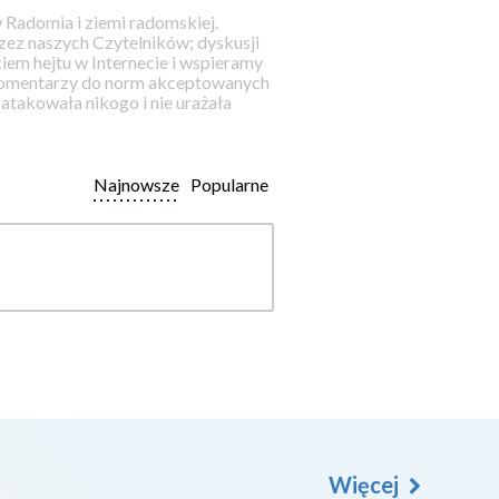
 Radomia i ziemi radomskiej.
ez naszych Czytelników; dyskusji
iem hejtu w Internecie i wspieramy
 komentarzy do norm akceptowanych
takowała nikogo i nie urażała
Najnowsze
Popularne
Więcej