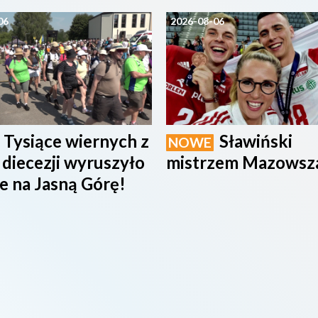
06
2026-08-06
Tysiące wiernych z
Sławiński
NOWE
 diecezji wyruszyło
mistrzem Mazowsz
e na Jasną Górę!