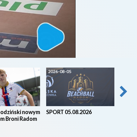
2026-08-05
2026-0
godziński nowym
SPORT 05.08.2026
Beach 
em Broni Radom
nad za