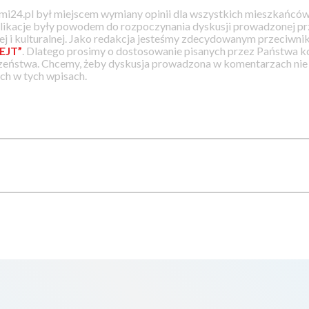
i24.pl był miejscem wymiany opinii dla wszystkich mieszkańców
likacje były powodem do rozpoczynania dyskusji prowadzonej prz
j i kulturalnej. Jako redakcja jesteśmy zdecydowanym przeciwnik
EJT”
. Dlatego prosimy o dostosowanie pisanych przez Państwa
zeństwa. Chcemy, żeby dyskusja prowadzona w komentarzach nie a
h w tych wpisach.