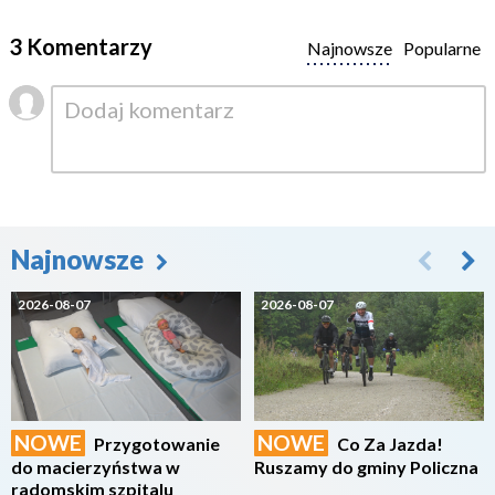
3 Komentarzy
Najnowsze
Popularne
Najnowsze
2026-08-07
2026-08-07
NOWE
NOWE
Przygotowanie
Co Za Jazda!
do macierzyństwa w
Ruszamy do gminy Policzna
radomskim szpitalu