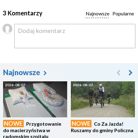
3 Komentarzy
Najnowsze
Popularne
Najnowsze
2026-08-07
2026-08-07
NOWE
NOWE
Przygotowanie
Co Za Jazda!
do macierzyństwa w
Ruszamy do gminy Policzna
radomskim szpitalu