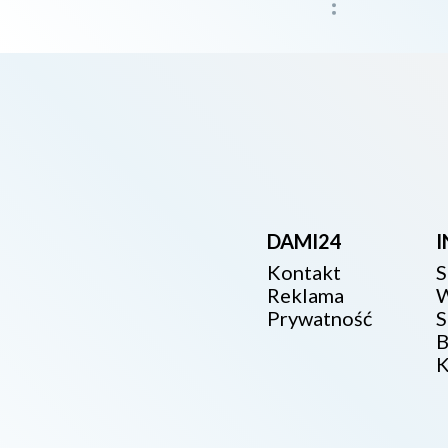
DAMI24
Kontakt
S
Reklama
W
Prywatność
S
B
K