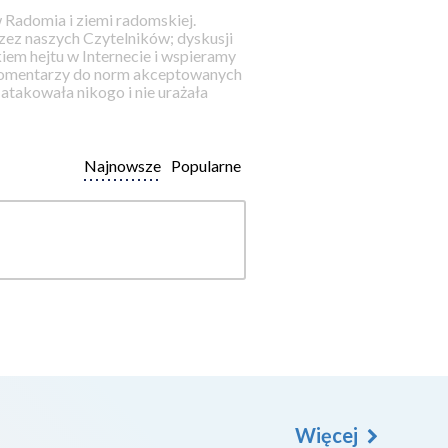
 Radomia i ziemi radomskiej.
ez naszych Czytelników; dyskusji
iem hejtu w Internecie i wspieramy
 komentarzy do norm akceptowanych
takowała nikogo i nie urażała
Najnowsze
Popularne
Więcej