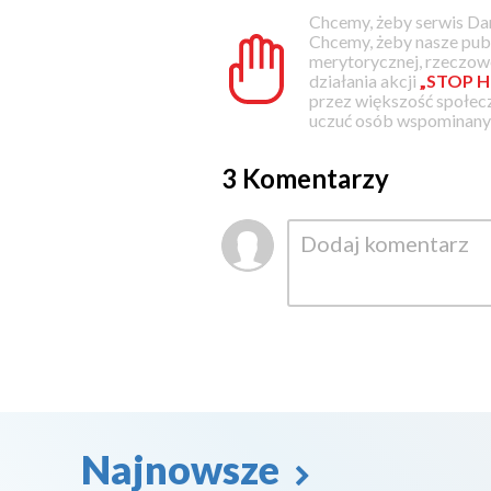
Chcemy, żeby serwis Dam
Chcemy, żeby nasze pub
merytorycznej, rzeczowe
działania akcji
„STOP H
przez większość społec
uczuć osób wspominanyc
3 Komentarzy
Najnowsze