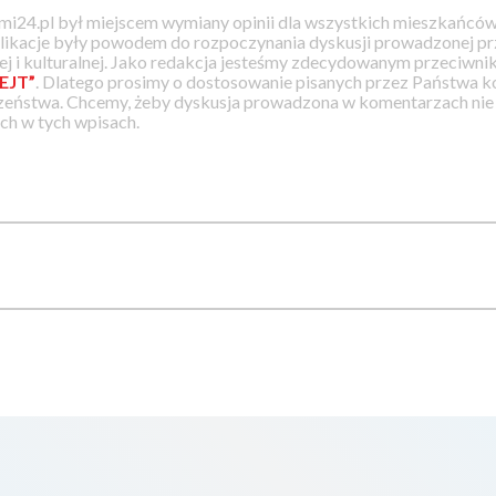
i24.pl był miejscem wymiany opinii dla wszystkich mieszkańców
likacje były powodem do rozpoczynania dyskusji prowadzonej prz
j i kulturalnej. Jako redakcja jesteśmy zdecydowanym przeciwnik
EJT”
. Dlatego prosimy o dostosowanie pisanych przez Państwa
zeństwa. Chcemy, żeby dyskusja prowadzona w komentarzach nie a
h w tych wpisach.