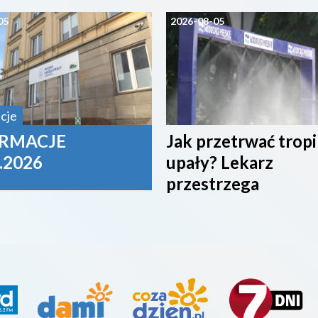
05
2026-08-05
cje
RMACJE
Jak przetrwać trop
.2026
upały? Lekarz
przestrzega