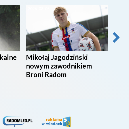
2026-08-05
2026-0
ikalne
Mikołaj Jagodziński
SPOR
nowym zawodnikiem
Broni Radom