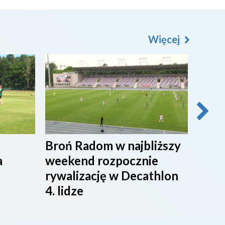
Więcej
2026-08-07
2026-0
Broń Radom w najbliższy
Przy
a
weekend rozpocznie
maci
rywalizację w Decathlon
rado
4. lidze