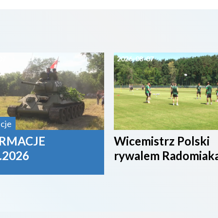
07
2026-08-07
cje
RMACJE
Wicemistrz Polski
.2026
rywalem Radomiak