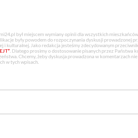
i24.pl był miejscem wymiany opinii dla wszystkich mieszkańców
likacje były powodem do rozpoczynania dyskusji prowadzonej prz
j i kulturalnej. Jako redakcja jesteśmy zdecydowanym przeciwnik
EJT”
. Dlatego prosimy o dostosowanie pisanych przez Państwa
zeństwa. Chcemy, żeby dyskusja prowadzona w komentarzach nie a
h w tych wpisach.