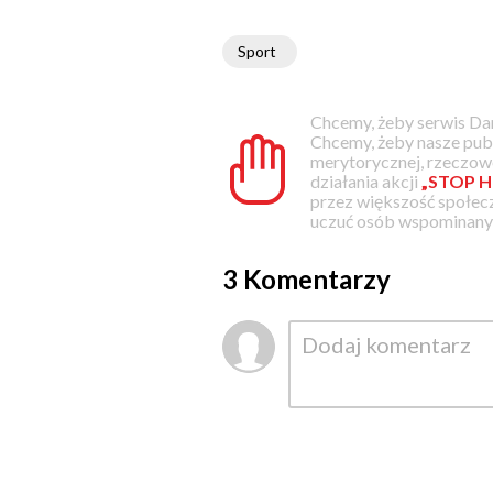
Sport
Chcemy, żeby serwis Dam
Chcemy, żeby nasze pub
merytorycznej, rzeczowe
działania akcji
„STOP H
przez większość społec
uczuć osób wspominanyc
3 Komentarzy