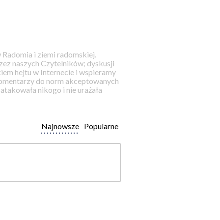
 Radomia i ziemi radomskiej.
ez naszych Czytelników; dyskusji
iem hejtu w Internecie i wspieramy
 komentarzy do norm akceptowanych
takowała nikogo i nie urażała
Najnowsze
Popularne