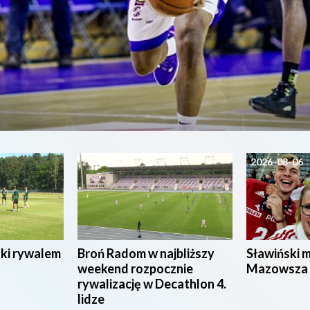
2026-08-07
2026-08-06
ski rywalem
Broń Radom w najbliższy
Sławiński 
weekend rozpocznie
Mazowsza
rywalizację w Decathlon 4.
lidze