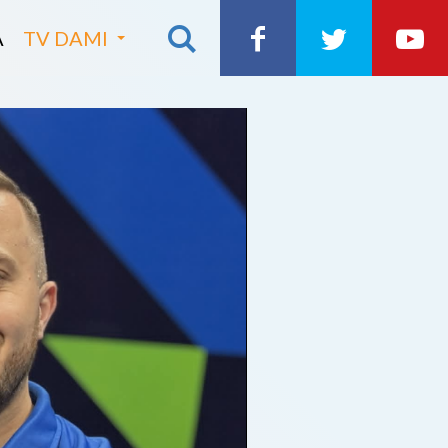
A
TV DAMI