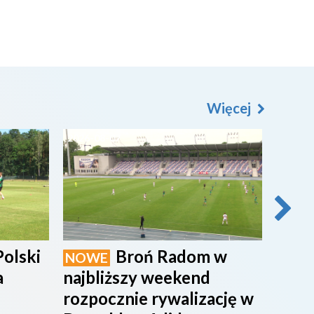
Więcej
2026-08-07
2026-0
Polski
Broń Radom w
NOWE
NOW
a
najbliższy weekend
maci
rozpocznie rywalizację w
rado