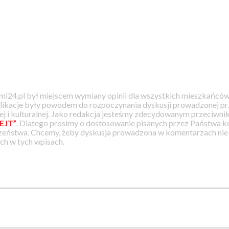
i24.pl był miejscem wymiany opinii dla wszystkich mieszkańców
likacje były powodem do rozpoczynania dyskusji prowadzonej prz
j i kulturalnej. Jako redakcja jesteśmy zdecydowanym przeciwnik
EJT”
. Dlatego prosimy o dostosowanie pisanych przez Państwa
zeństwa. Chcemy, żeby dyskusja prowadzona w komentarzach nie a
h w tych wpisach.