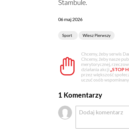
Stambule.
06 maj 2026
Sport
Wiesz Pierwszy
Chcemy, żeby serwis Dam
Chcemy, żeby nasze pub
merytorycznej, rzeczowe
działania akcji
„STOP H
przez większość społec
uczuć osób wspominanyc
1 Komentarzy