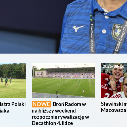
2026-08-07
2026-08-06
NOWE
Sławiński 
strz Polski
Broń Radom w
Mazowsza
iaka
najbliższy weekend
rozpocznie rywalizację w
Decathlon 4. lidze