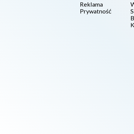
Reklama
W
Prywatność
S
B
K