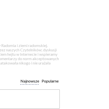
 Radomia i ziemi radomskiej.
ez naszych Czytelników; dyskusji
iem hejtu w Internecie i wspieramy
 komentarzy do norm akceptowanych
takowała nikogo i nie urażała
Najnowsze
Popularne