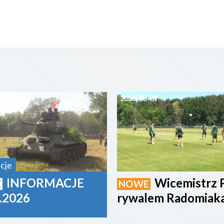
07
2026-08-07
cje
INFORMACJE
Wicemistrz 
E
NOWE
.2026
rywalem Radomiak