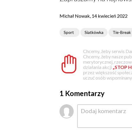
Michał Nowak, 14 kwiecień 2022
Sport
Siatkówka
Tie-Break
Chcemy, żeby serwis Dam
Chcemy, żeby nasze pub
merytorycznej, rzeczowe
działania akcji
„STOP H
przez większość społec
uczuć osób wspominanyc
1 Komentarzy