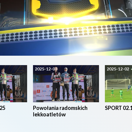
2025-12-03
2025-12-02
25
Powołania radomskich
SPORT 02.
lekkoatletów