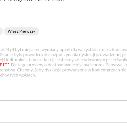
Wiesz Pierwszy
i24.pl był miejscem wymiany opinii dla wszystkich mieszkańców
likacje były powodem do rozpoczynania dyskusji prowadzonej prz
j i kulturalnej. Jako redakcja jesteśmy zdecydowanym przeciwnik
EJT”
. Dlatego prosimy o dostosowanie pisanych przez Państwa
zeństwa. Chcemy, żeby dyskusja prowadzona w komentarzach nie a
h w tych wpisach.