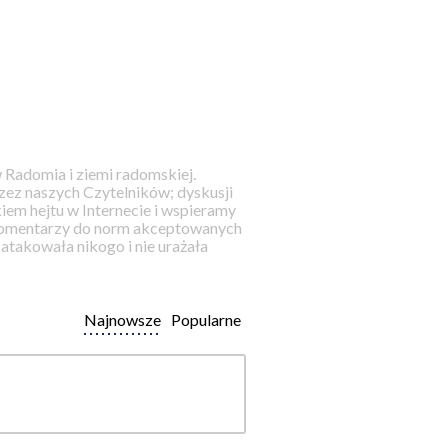
 Radomia i ziemi radomskiej.
ez naszych Czytelników; dyskusji
iem hejtu w Internecie i wspieramy
 komentarzy do norm akceptowanych
takowała nikogo i nie urażała
Najnowsze
Popularne