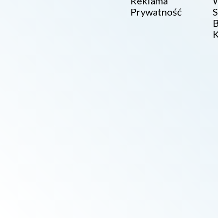
Reklama
W
Prywatność
S
B
K