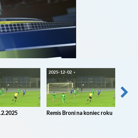
2025-12-02
2025-1
12.2025
Remis Broni na koniec roku
SPORT