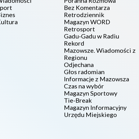
iadomości
Poranna Rozmowa
port
Bez Komentarza
iznes
Retrodziennik
ultura
Magazyn WORD
Retrosport
Gadu-Gadu w Radiu
Rekord
Mazowsze. Wiadomości z
Regionu
Odjechana
Głos radomian
Informacje z Mazowsza
Czas na wybór
Magazyn Sportowy
Tie-Break
Magazyn Informacyjny
Urzędu Miejskiego