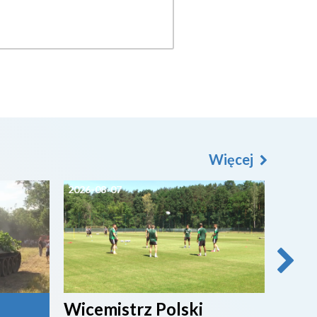
Więcej
2026-08-07
2026-0
Wicemistrz Polski
Broń