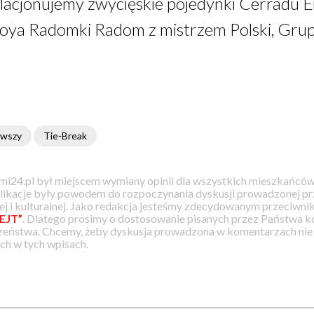
elacjonujemy zwycięskie pojedynki Cerradu 
 Moya Radomki Radom z mistrzem Polski, Gr
rwszy
Tie-Break
i24.pl był miejscem wymiany opinii dla wszystkich mieszkańców
likacje były powodem do rozpoczynania dyskusji prowadzonej prz
j i kulturalnej. Jako redakcja jesteśmy zdecydowanym przeciwnik
EJT”
. Dlatego prosimy o dostosowanie pisanych przez Państwa
zeństwa. Chcemy, żeby dyskusja prowadzona w komentarzach nie a
h w tych wpisach.