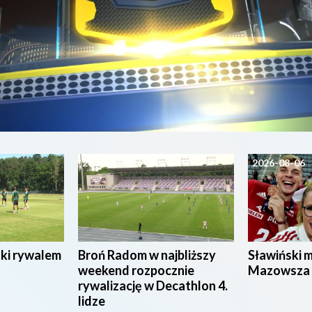
2026-08-07
2026-08-06
ski rywalem
Broń Radom w najbliższy
Sławiński 
weekend rozpocznie
Mazowsza
rywalizację w Decathlon 4.
lidze