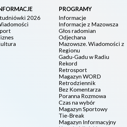
INFORMACJE
PROGRAMY
tudniówki 2026
Informacje
iadomości
Informacje z Mazowsza
port
Głos radomian
iznes
Odjechana
ultura
Mazowsze. Wiadomości z
Regionu
Gadu-Gadu w Radiu
Rekord
Retrosport
Magazyn WORD
Retrodziennik
Bez Komentarza
Poranna Rozmowa
Czas na wybór
Magazyn Sportowy
Tie-Break
Magazyn Informacyjny