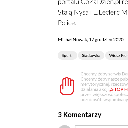
portalu CoZaDzień.pl r
Stalą Nysa i E.Leclerc
Police.
Michał Nowak, 17 grudzień 2020
Sport
Siatkówka
Wiesz Pie
Chcemy, żeby serwis Dam
Chcemy, żeby nasze pub
merytorycznej, rzeczowe
działania akcji
„STOP H
przez większość społec
uczuć osób wspominanyc
3 Komentarzy