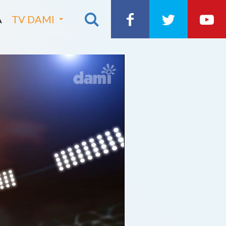
A
TV DAMI