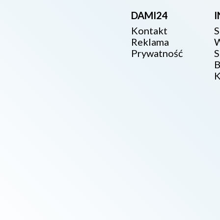
DAMI24
Kontakt
S
Reklama
W
Prywatność
S
B
K