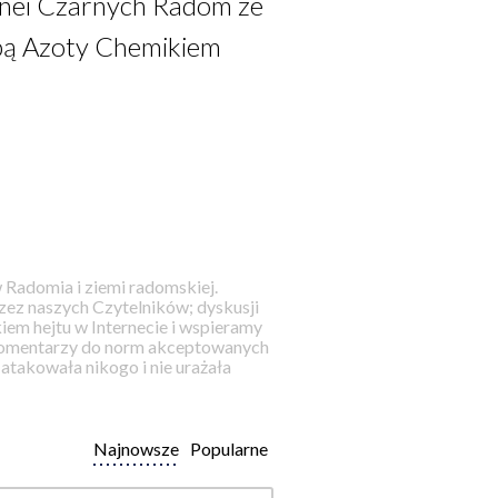
Enei Czarnych Radom ze
upą Azoty Chemikiem
 Radomia i ziemi radomskiej.
ez naszych Czytelników; dyskusji
iem hejtu w Internecie i wspieramy
 komentarzy do norm akceptowanych
takowała nikogo i nie urażała
Najnowsze
Popularne