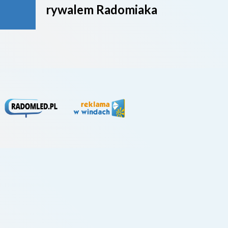
rywalem Radomiaka
week
rywa
4. li