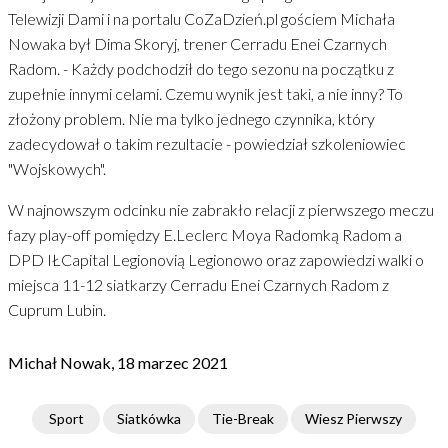
Telewizji Dami i na portalu CoZaDzień.pl gościem Michała
Nowaka był Dima Skoryj, trener Cerradu Enei Czarnych
Radom. - Każdy podchodził do tego sezonu na początku z
zupełnie innymi celami. Czemu wynik jest taki, a nie inny? To
złożony problem. Nie ma tylko jednego czynnika, który
zadecydował o takim rezultacie - powiedział szkoleniowiec
"Wojskowych".
W najnowszym odcinku nie zabrakło relacji z pierwszego meczu
fazy play-off pomiędzy E.Leclerc Moya Radomką Radom a
DPD IŁCapital Legionovią Legionowo oraz zapowiedzi walki o
miejsca 11-12 siatkarzy Cerradu Enei Czarnych Radom z
Cuprum Lubin.
Michał Nowak, 18 marzec 2021
Sport
Siatkówka
Tie-Break
Wiesz Pierwszy