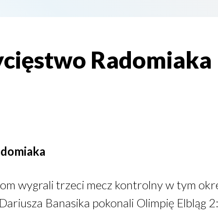
ycięstwo Radomiaka
adomiaka
om wygrali trzeci mecz kontrolny w tym ok
ariusza Banasika pokonali Olimpię Elbląg 2: