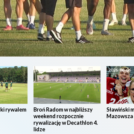
2026-08-07
2026-08-06
ski rywalem
Broń Radom w najbliższy
Sławiński 
weekend rozpocznie
Mazowsza
rywalizację w Decathlon 4.
lidze