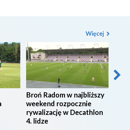
Więcej
2026-08-07
2026-0
Broń Radom w najbliższy
Przy
a
weekend rozpocznie
maci
rywalizację w Decathlon
rado
4. lidze