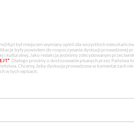
i24.pl był miejscem wymiany opinii dla wszystkich mieszkańców
likacje były powodem do rozpoczynania dyskusji prowadzonej prz
j i kulturalnej. Jako redakcja jesteśmy zdecydowanym przeciwnik
EJT”
. Dlatego prosimy o dostosowanie pisanych przez Państwa
zeństwa. Chcemy, żeby dyskusja prowadzona w komentarzach nie a
h w tych wpisach.