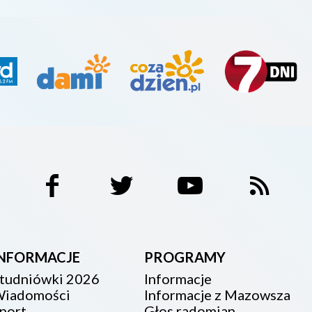
INFORMACJE
PROGRAMY
tudniówki 2026
Informacje
iadomości
Informacje z Mazowsza
port
Głos radomian