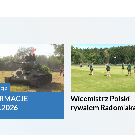
07
2026-08-07
cje
RMACJE
Wicemistrz Polski
.2026
rywalem Radomiak