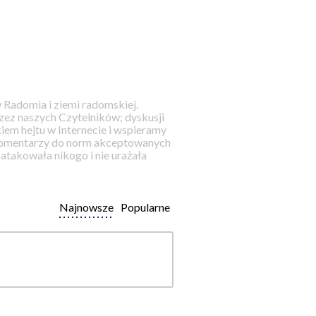
 Radomia i ziemi radomskiej.
ez naszych Czytelników; dyskusji
iem hejtu w Internecie i wspieramy
 komentarzy do norm akceptowanych
takowała nikogo i nie urażała
Najnowsze
Popularne