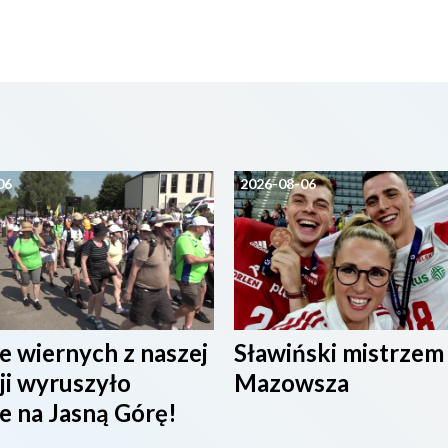
06
2026-08-06
e wiernych z naszej
Sławiński mistrzem
ji wyruszyło
Mazowsza
e na Jasną Górę!