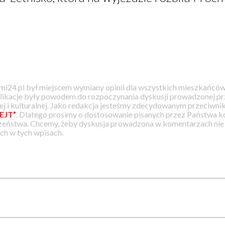
i24.pl był miejscem wymiany opinii dla wszystkich mieszkańców
likacje były powodem do rozpoczynania dyskusji prowadzonej prz
j i kulturalnej. Jako redakcja jesteśmy zdecydowanym przeciwnik
EJT”
. Dlatego prosimy o dostosowanie pisanych przez Państwa
zeństwa. Chcemy, żeby dyskusja prowadzona w komentarzach nie a
h w tych wpisach.