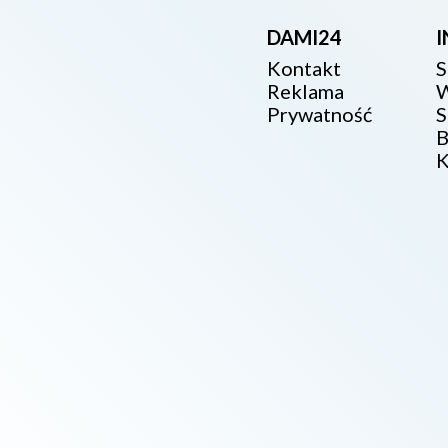
DAMI24
Kontakt
S
Reklama
W
Prywatność
S
B
K