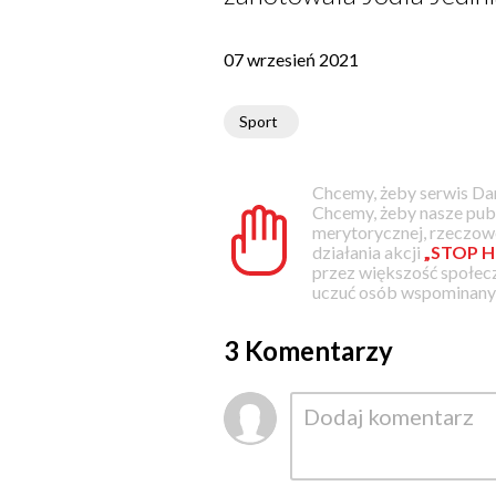
07 wrzesień 2021
Sport
Chcemy, żeby serwis Dam
Chcemy, żeby nasze pub
merytorycznej, rzeczowe
działania akcji
„STOP H
przez większość społec
uczuć osób wspominanyc
3 Komentarzy