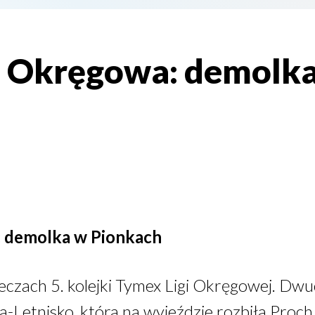
a Okręgowa: demolk
 demolka w Pionkach
eczach 5. kolejki Tymex Ligi Okręgowej. Dw
-Letnisko, która na wyjeździe rozbiła Proch 