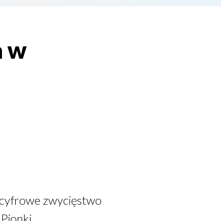
a w
ucyfrowe zwycięstwo
Pionki.