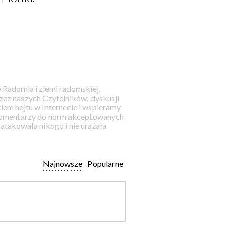
 Radomia i ziemi radomskiej.
ez naszych Czytelników; dyskusji
iem hejtu w Internecie i wspieramy
 komentarzy do norm akceptowanych
takowała nikogo i nie urażała
Najnowsze
Popularne