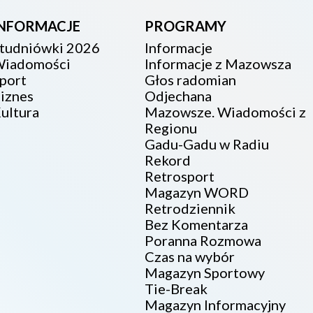
INFORMACJE
PROGRAMY
tudniówki 2026
Informacje
iadomości
Informacje z Mazowsza
port
Głos radomian
iznes
Odjechana
ultura
Mazowsze. Wiadomości z
Regionu
Gadu-Gadu w Radiu
Rekord
Retrosport
Magazyn WORD
Retrodziennik
Bez Komentarza
Poranna Rozmowa
Czas na wybór
Magazyn Sportowy
Tie-Break
Magazyn Informacyjny