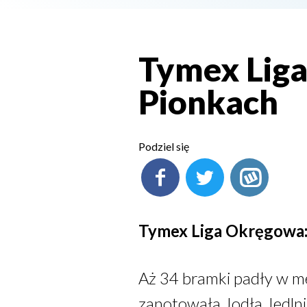
Tymex Lig
Pionkach
Podziel się
Tymex Liga Okręgowa:
Aż 34 bramki padły w m
zanotowała Jodła Jedlnia