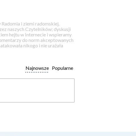
 Radomia i ziemi radomskiej.
ez naszych Czytelników; dyskusji
iem hejtu w Internecie i wspieramy
 komentarzy do norm akceptowanych
takowała nikogo i nie urażała
Najnowsze
Popularne