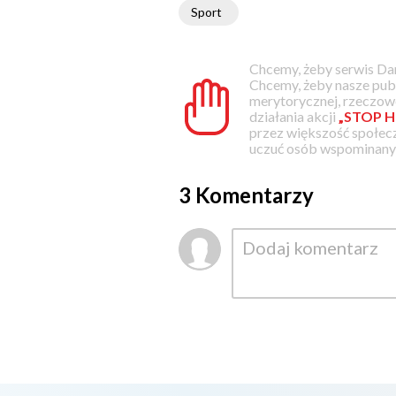
Sport
Chcemy, żeby serwis Dam
Chcemy, żeby nasze pub
merytorycznej, rzeczowe
działania akcji
„STOP H
przez większość społec
uczuć osób wspominanyc
3 Komentarzy