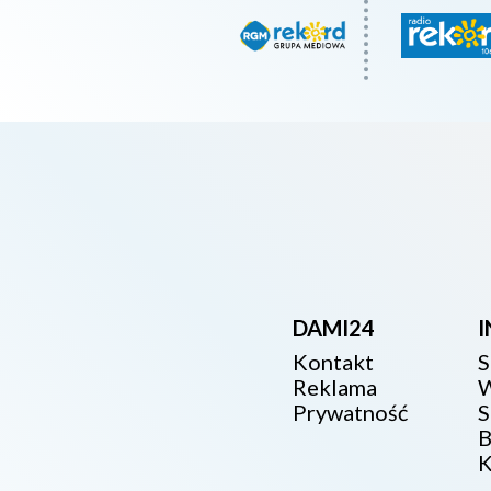
DAMI24
Kontakt
S
Reklama
W
Prywatność
S
B
K