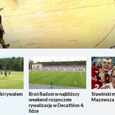
2026-08-07
2026-08-06
ski rywalem
Broń Radom w najbliższy
Sławiński 
weekend rozpocznie
Mazowsza
rywalizację w Decathlon 4.
lidze