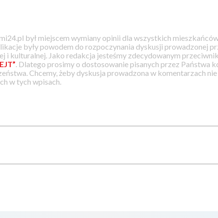
i24.pl był miejscem wymiany opinii dla wszystkich mieszkańców
likacje były powodem do rozpoczynania dyskusji prowadzonej prz
j i kulturalnej. Jako redakcja jesteśmy zdecydowanym przeciwnik
EJT”
. Dlatego prosimy o dostosowanie pisanych przez Państwa
zeństwa. Chcemy, żeby dyskusja prowadzona w komentarzach nie a
h w tych wpisach.