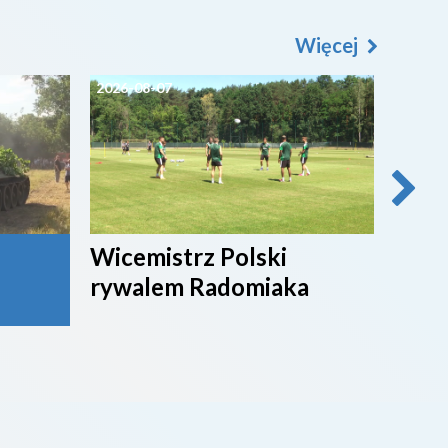
Więcej
2026-08-07
2026-0
Wicemistrz Polski
Broń
rywalem Radomiaka
week
rywa
4. li