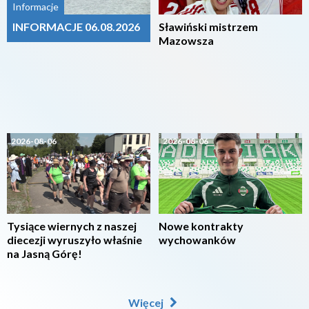
Informacje
INFORMACJE 06.08.2026
Sławiński mistrzem
Mazowsza
2026-08-06
2026-08-06
Tysiące wiernych z naszej
Nowe kontrakty
diecezji wyruszyło właśnie
wychowanków
na Jasną Górę!
Więcej