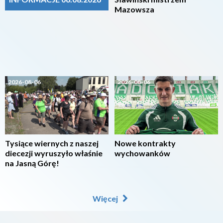
Mazowsza
2026-08-06
2026-08-06
Tysiące wiernych z naszej
Nowe kontrakty
diecezji wyruszyło właśnie
wychowanków
na Jasną Górę!
Więcej