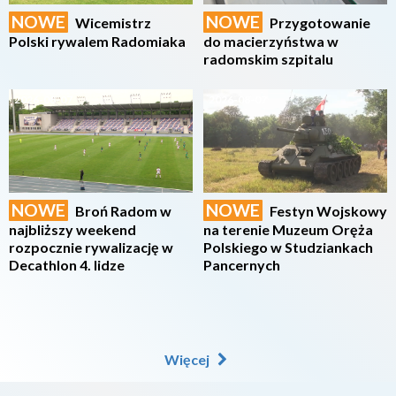
NOWE
NOWE
Wicemistrz
Przygotowanie
Polski rywalem Radomiaka
do macierzyństwa w
radomskim szpitalu
2026-08-07
2026-08-07
NOWE
NOWE
Broń Radom w
Festyn Wojskowy
najbliższy weekend
na terenie Muzeum Oręża
rozpocznie rywalizację w
Polskiego w Studziankach
Decathlon 4. lidze
Pancernych
Więcej