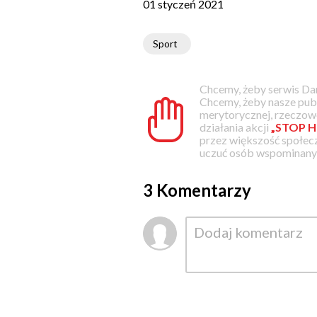
01 styczeń 2021
Sport
Chcemy, żeby serwis Dam
Chcemy, żeby nasze pub
merytorycznej, rzeczowe
działania akcji
„STOP H
przez większość społec
uczuć osób wspominanyc
3 Komentarzy