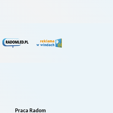
na k
powi
Praca Radom