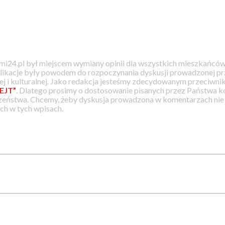
i24.pl był miejscem wymiany opinii dla wszystkich mieszkańców
likacje były powodem do rozpoczynania dyskusji prowadzonej prz
j i kulturalnej. Jako redakcja jesteśmy zdecydowanym przeciwnik
EJT”
. Dlatego prosimy o dostosowanie pisanych przez Państwa
zeństwa. Chcemy, żeby dyskusja prowadzona w komentarzach nie a
h w tych wpisach.