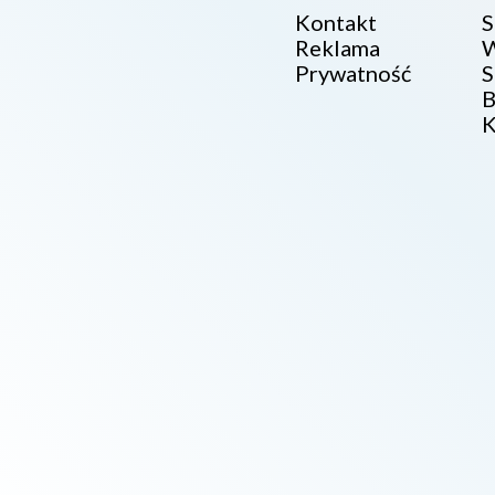
Kontakt
S
Reklama
W
Prywatność
S
B
K