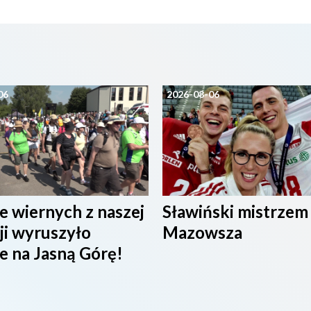
06
2026-08-06
e wiernych z naszej
Sławiński mistrzem
ji wyruszyło
Mazowsza
e na Jasną Górę!