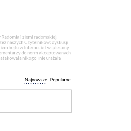
 Radomia i ziemi radomskiej.
ez naszych Czytelników; dyskusji
iem hejtu w Internecie i wspieramy
 komentarzy do norm akceptowanych
takowała nikogo i nie urażała
Najnowsze
Popularne