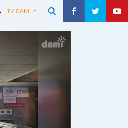
A
TV DAMI