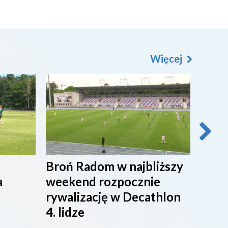
Więcej
2026-08-07
2026-0
Broń Radom w najbliższy
Przy
a
weekend rozpocznie
maci
rywalizację w Decathlon
rado
4. lidze