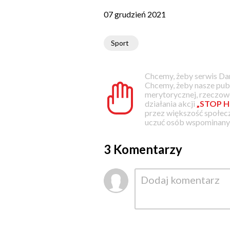
07 grudzień 2021
Sport
Chcemy, żeby serwis Dam
Chcemy, żeby nasze pub
merytorycznej, rzeczowe
działania akcji
„STOP H
przez większość społec
uczuć osób wspominanyc
3 Komentarzy