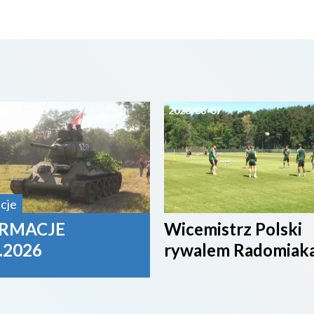
07
2026-08-07
cje
RMACJE
Wicemistrz Polski
.2026
rywalem Radomiak