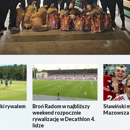
2026-08-07
2026-08-06
ski rywalem
Broń Radom w najbliższy
Sławiński 
weekend rozpocznie
Mazowsza
rywalizację w Decathlon 4.
lidze