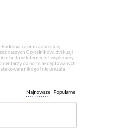
 Radomia i ziemi radomskiej.
ez naszych Czytelników; dyskusji
iem hejtu w Internecie i wspieramy
 komentarzy do norm akceptowanych
takowała nikogo i nie urażała
Najnowsze
Popularne