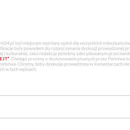
i24.pl był miejscem wymiany opinii dla wszystkich mieszkańców
likacje były powodem do rozpoczynania dyskusji prowadzonej prz
j i kulturalnej. Jako redakcja jesteśmy zdecydowanym przeciwnik
EJT”
. Dlatego prosimy o dostosowanie pisanych przez Państwa
zeństwa. Chcemy, żeby dyskusja prowadzona w komentarzach nie a
h w tych wpisach.