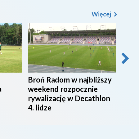
Więcej
2026-08-07
2026-0
Broń Radom w najbliższy
Przy
a
weekend rozpocznie
maci
rywalizację w Decathlon
rado
4. lidze