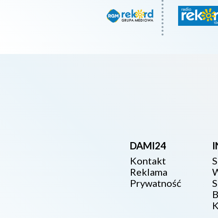
DAMI24
Kontakt
S
Reklama
W
Prywatność
S
B
K