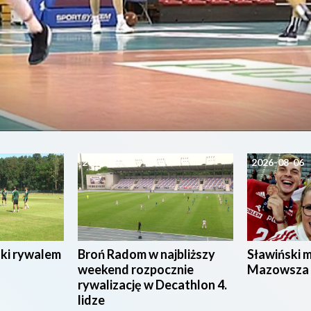
2026-08-07
2026-08-06
ski rywalem
Broń Radom w najbliższy
Sławiński 
weekend rozpocznie
Mazowsza
rywalizację w Decathlon 4.
lidze