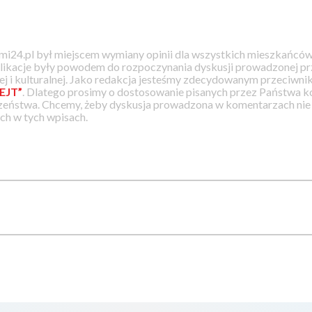
i24.pl był miejscem wymiany opinii dla wszystkich mieszkańców
likacje były powodem do rozpoczynania dyskusji prowadzonej prz
j i kulturalnej. Jako redakcja jesteśmy zdecydowanym przeciwnik
EJT”
. Dlatego prosimy o dostosowanie pisanych przez Państwa
zeństwa. Chcemy, żeby dyskusja prowadzona w komentarzach nie a
h w tych wpisach.