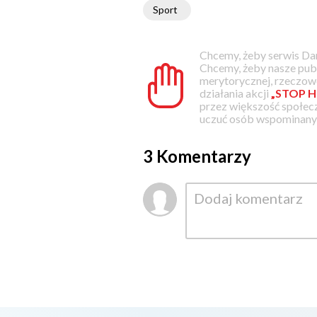
Sport
Chcemy, żeby serwis Dam
Chcemy, żeby nasze pub
merytorycznej, rzeczowe
działania akcji
„STOP H
przez większość społec
uczuć osób wspominanyc
3 Komentarzy