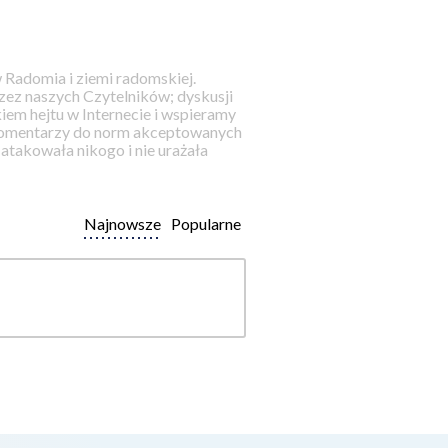
 Radomia i ziemi radomskiej.
ez naszych Czytelników; dyskusji
iem hejtu w Internecie i wspieramy
 komentarzy do norm akceptowanych
takowała nikogo i nie urażała
Najnowsze
Popularne