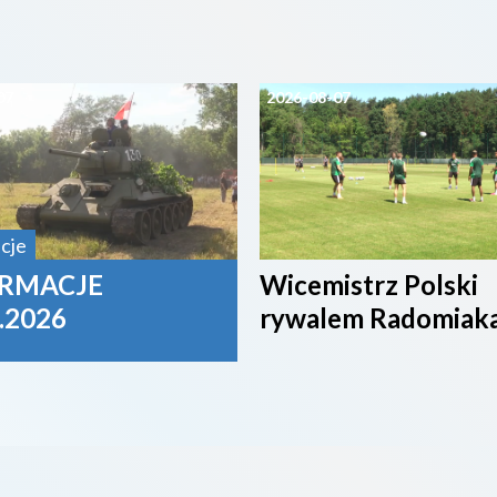
07
2026-08-07
cje
RMACJE
Wicemistrz Polski
.2026
rywalem Radomiak