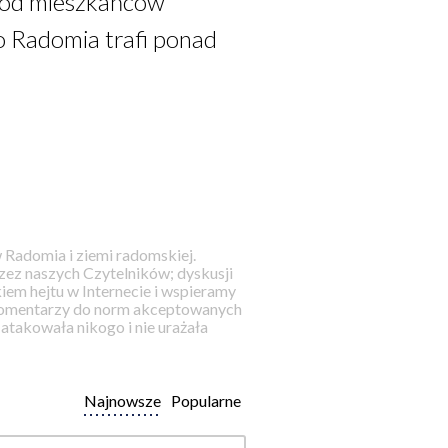
ród mieszkańców
 Radomia trafi ponad
 Radomia i ziemi radomskiej.
ez naszych Czytelników; dyskusji
iem hejtu w Internecie i wspieramy
 komentarzy do norm akceptowanych
takowała nikogo i nie urażała
Najnowsze
Popularne