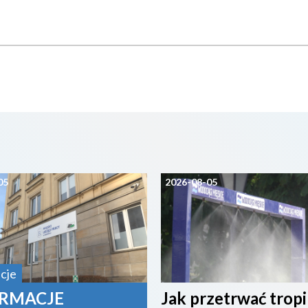
05
2026-08-05
cje
RMACJE
Jak przetrwać trop