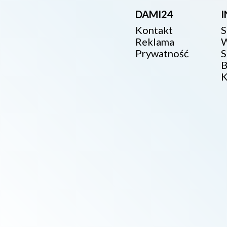
DAMI24
Kontakt
S
Reklama
W
Prywatność
S
B
K