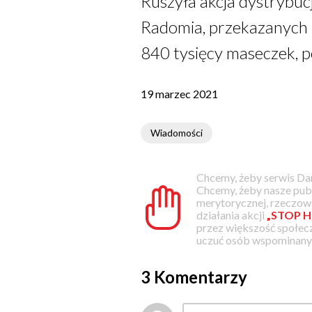
Ruszyła akcja dystrybu
Radomia, przekazanych 
840 tysięcy maseczek, p
19 marzec 2021
Wiadomości
Chcemy, żeby serwis Dam
Chcemy, żeby nasze pub
merytorycznej, rzeczowe
działania akcji
„STOP H
przez większość społec
uczuć osób wspominanyc
3 Komentarzy