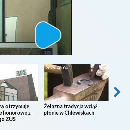
2026-08-04
2026-0
ów otrzymuje
Żelazna tradycja wciąż
Pielgrz
e honorowe z
płonie w Chlewiskach
wyrusz
go ZUS
Będą u