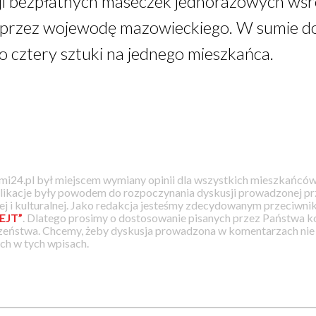
cji bezpłatnych maseczek jednorazowych wś
przez wojewodę mazowieckiego. W sumie do
o cztery sztuki na jednego mieszkańca.
i24.pl był miejscem wymiany opinii dla wszystkich mieszkańców
likacje były powodem do rozpoczynania dyskusji prowadzonej prz
j i kulturalnej. Jako redakcja jesteśmy zdecydowanym przeciwnik
EJT”
. Dlatego prosimy o dostosowanie pisanych przez Państwa
zeństwa. Chcemy, żeby dyskusja prowadzona w komentarzach nie a
h w tych wpisach.