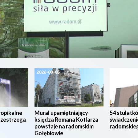
2026-08-05
2026-08-04
ropikalne
Mural upamiętniający
54 stulatk
rzestrzega
księdza Romana Kotlarza
świadczeni
powstaje na radomskim
radomskie
Gołębiowie