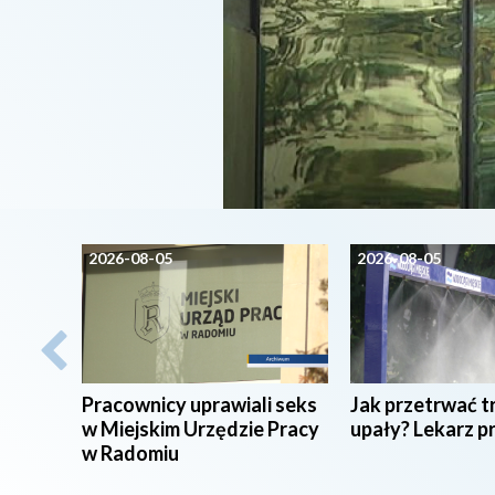
2026-08-05
2026-08-05
Pracownicy uprawiali seks
Jak przetrwać t
w Miejskim Urzędzie Pracy
upały? Lekarz p
w Radomiu