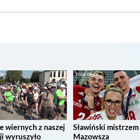
06
2026-08-06
e wiernych z naszej
Sławiński mistrzem
ji wyruszyło
Mazowsza