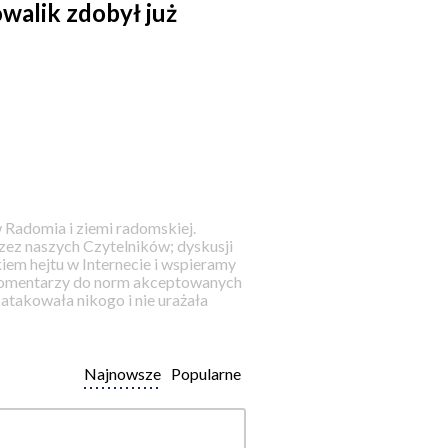
walik zdobył już
 Radomia i ziemi radomskiej.
ez naszych Czytelników; dyskusji
iem hejtu w Internecie i wspieramy
 komentarzy do norm akceptowanych
takowała nikogo i nie urażała
Najnowsze
Popularne