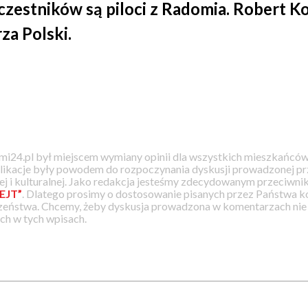
zestników są piloci z Radomia. Robert Ko
za Polski.
i24.pl był miejscem wymiany opinii dla wszystkich mieszkańców
likacje były powodem do rozpoczynania dyskusji prowadzonej prz
j i kulturalnej. Jako redakcja jesteśmy zdecydowanym przeciwnik
EJT”
. Dlatego prosimy o dostosowanie pisanych przez Państwa
zeństwa. Chcemy, żeby dyskusja prowadzona w komentarzach nie a
h w tych wpisach.