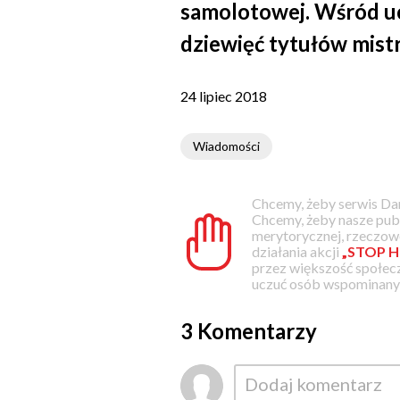
samolotowej. Wśród uc
dziewięć tytułów mistr
24 lipiec 2018
Wiadomości
Chcemy, żeby serwis Dam
Chcemy, żeby nasze pub
merytorycznej, rzeczowe
działania akcji
„STOP H
przez większość społec
uczuć osób wspominanyc
3 Komentarzy