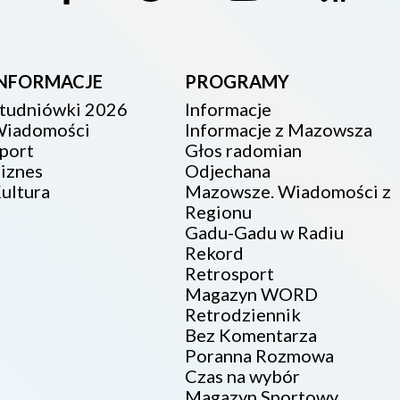
INFORMACJE
PROGRAMY
tudniówki 2026
Informacje
iadomości
Informacje z Mazowsza
port
Głos radomian
iznes
Odjechana
ultura
Mazowsze. Wiadomości z
Regionu
Gadu-Gadu w Radiu
Rekord
Retrosport
Magazyn WORD
Retrodziennik
Bez Komentarza
Poranna Rozmowa
Czas na wybór
Magazyn Sportowy