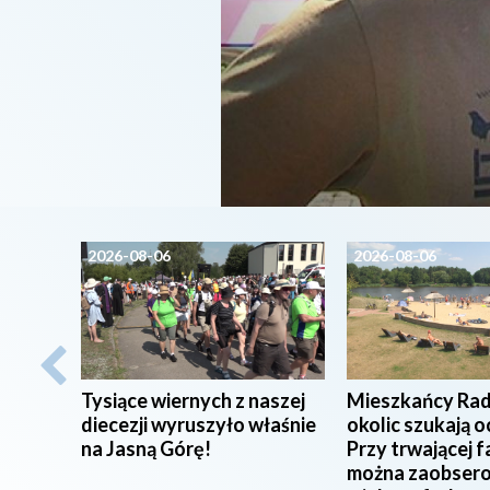
2026-08-06
2026-08-06
Tysiące wiernych z naszej
Mieszkańcy Rad
diecezji wyruszyło właśnie
okolic szukają o
na Jasną Górę!
Przy trwającej f
można zaobser