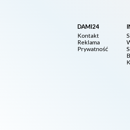
DAMI24
Kontakt
S
Reklama
W
Prywatność
S
B
K