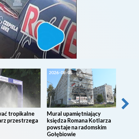
2026-08-05
2026-0
wać tropikalne
Mural upamiętniający
54 stu
arz przestrzega
księdza Romana Kotlarza
świadc
powstaje na radomskim
radom
Gołębiowie