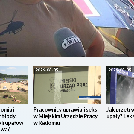
2026-08-05
2026-08-05
omia i
Pracownicy uprawiali seks
Jak przetr
chłody.
w Miejskim Urzędzie Pracy
upały? Lek
ali upałów
w Radomiu
ować