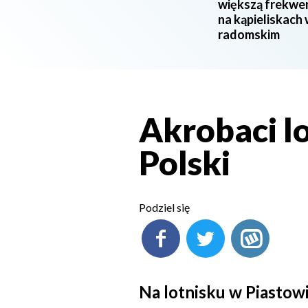
większą frekwe
na kąpieliskach
radomskim
Akrobaci lo
Polski
Podziel się
Na lotnisku w Piastowi