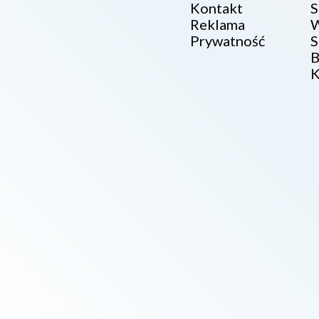
Kontakt
S
Reklama
W
Prywatność
S
B
K