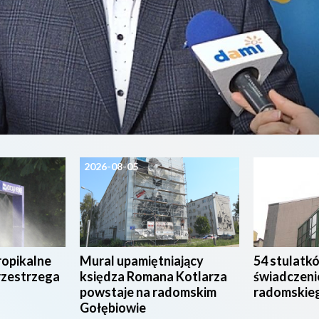
2026-08-05
2026-08-04
ropikalne
Mural upamiętniający
54 stulatk
rzestrzega
księdza Romana Kotlarza
świadczeni
powstaje na radomskim
radomskie
Gołębiowie