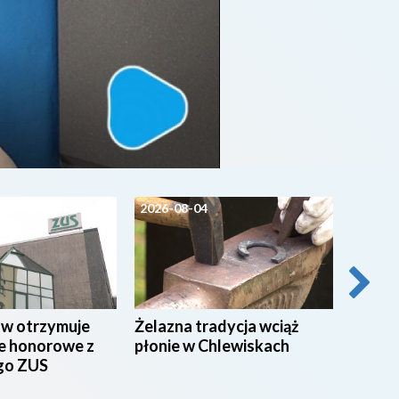
2026-08-04
2026-0
ów otrzymuje
Żelazna tradycja wciąż
Pielgrz
e honorowe z
płonie w Chlewiskach
wyrusz
go ZUS
Będą u