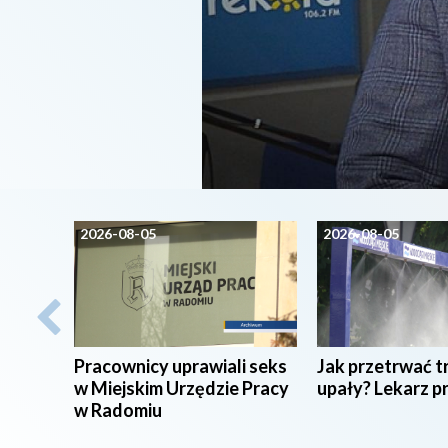
2026-08-05
2026-08-05
Pracownicy uprawiali seks
Jak przetrwać t
w Miejskim Urzędzie Pracy
upały? Lekarz p
w Radomiu