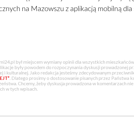
licznych na Mazowszu z aplikacją mobilną dl
i24.pl był miejscem wymiany opinii dla wszystkich mieszkańców
likacje były powodem do rozpoczynania dyskusji prowadzonej prz
j i kulturalnej. Jako redakcja jesteśmy zdecydowanym przeciwnik
EJT”
. Dlatego prosimy o dostosowanie pisanych przez Państwa
zeństwa. Chcemy, żeby dyskusja prowadzona w komentarzach nie a
h w tych wpisach.