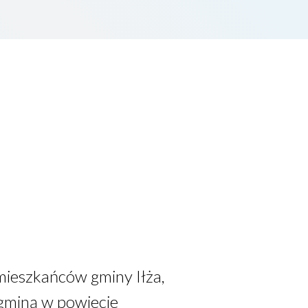
 mieszkańców gminy Iłża,
 gminą w powiecie