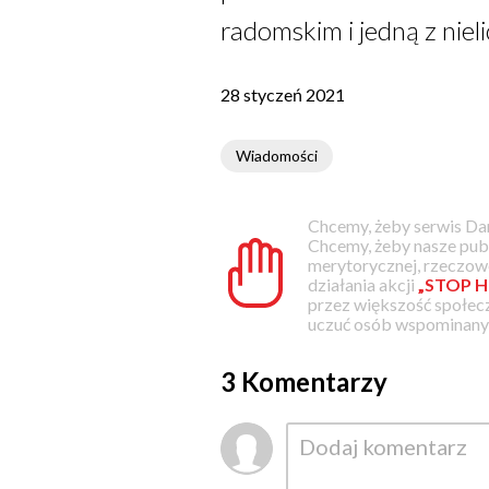
radomskim i jedną z nie
28 styczeń 2021
Wiadomości
Chcemy, żeby serwis Dam
Chcemy, żeby nasze pub
merytorycznej, rzeczowe
działania akcji
„STOP H
przez większość społec
uczuć osób wspominanyc
3 Komentarzy