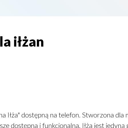
la iłżan
na Iłża" dostępną na telefon. Stworzona dla
ze dostępna i funkcjonalna. Iłża jest jedyną