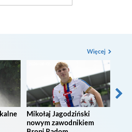
Więcej
2026-08-05
2026-0
ikalne
Mikołaj Jagodziński
SPOR
nowym zawodnikiem
Broni Radom