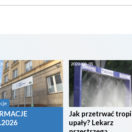
05
2026-08-05
cje
RMACJE
Jak przetrwać trop
.2026
upały? Lekarz
przestrzega