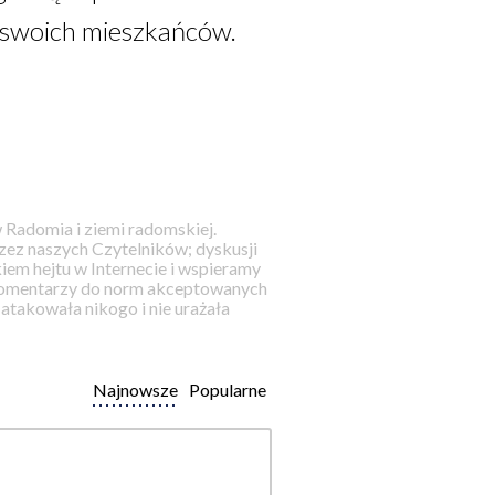
a swoich mieszkańców.
 Radomia i ziemi radomskiej.
ez naszych Czytelników; dyskusji
iem hejtu w Internecie i wspieramy
 komentarzy do norm akceptowanych
takowała nikogo i nie urażała
Najnowsze
Popularne