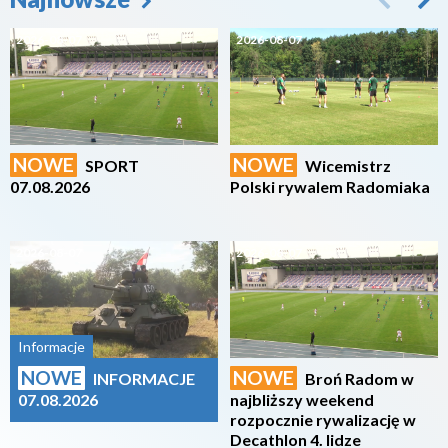
2026-08-07
2026-08-07
NOWE
NOWE
SPORT
Wicemistrz
07.08.2026
Polski rywalem Radomiaka
2026-08-07
2026-08-07
Informacje
NOWE
NOWE
INFORMACJE
Broń Radom w
07.08.2026
najbliższy weekend
rozpocznie rywalizację w
Decathlon 4. lidze