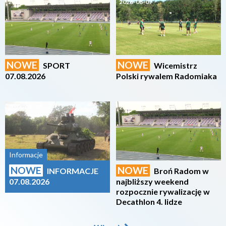
2026-08-07
2026-08-07
NOWE
NOWE
SPORT
Wicemistrz
07.08.2026
Polski rywalem Radomiaka
2026-08-07
2026-08-07
Informacje
NOWE
NOWE
INFORMACJE
Broń Radom w
07.08.2026
najbliższy weekend
rozpocznie rywalizację w
Decathlon 4. lidze