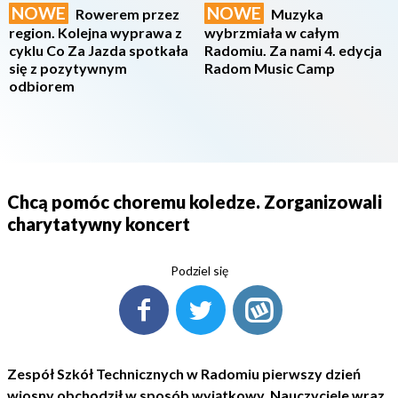
NOWE
NOWE
Rowerem przez
Muzyka
region. Kolejna wyprawa z
wybrzmiała w całym
cyklu Co Za Jazda spotkała
Radomiu. Za nami 4. edycja
się z pozytywnym
Radom Music Camp
odbiorem
Chcą pomóc choremu koledze. Zorganizowali
charytatywny koncert
Podziel się
Zespół Szkół Technicznych w Radomiu pierwszy dzień
wiosny obchodził w sposób wyjątkowy. Nauczyciele wraz