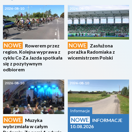
2026-08-10
2026-08-10
NOWE
NOWE
Rowerem przez
Zasłużona
region. Kolejna wyprawa z
porażka Radomiaka z
cyklu Co Za Jazda spotkała
wicemistrzem Polski
się z pozytywnym
odbiorem
2026-08-10
2026-08-10
Informacje
NOWE
NOWE
Muzyka
INFORMACJE
wybrzmiała w całym
10.08.2026