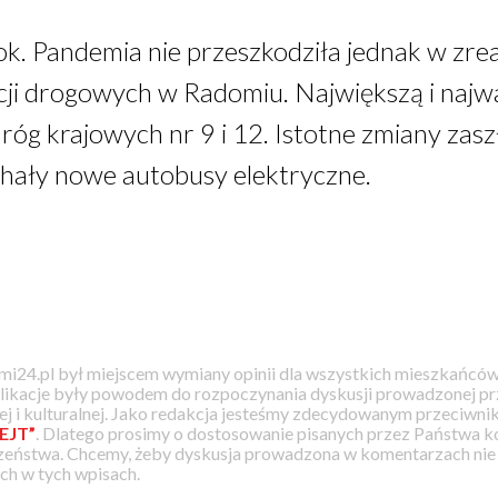
ok. Pandemia nie przeszkodziła jednak w zre
ji drogowych w Radomiu. Największą i najwa
g krajowych nr 9 i 12. Istotne zmiany zasz
echały nowe autobusy elektryczne.
i24.pl był miejscem wymiany opinii dla wszystkich mieszkańców
likacje były powodem do rozpoczynania dyskusji prowadzonej prz
j i kulturalnej. Jako redakcja jesteśmy zdecydowanym przeciwnik
EJT”
. Dlatego prosimy o dostosowanie pisanych przez Państwa
zeństwa. Chcemy, żeby dyskusja prowadzona w komentarzach nie a
h w tych wpisach.