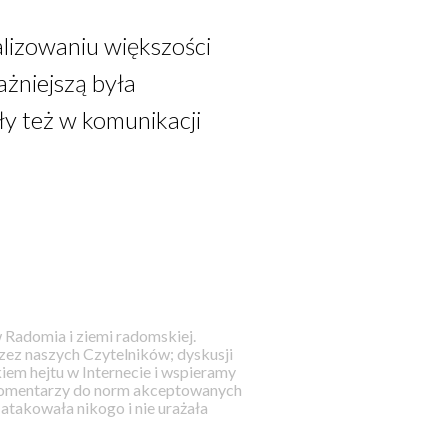
alizowaniu większości
żniejszą była
ły też w komunikacji
 Radomia i ziemi radomskiej.
ez naszych Czytelników; dyskusji
iem hejtu w Internecie i wspieramy
 komentarzy do norm akceptowanych
takowała nikogo i nie urażała