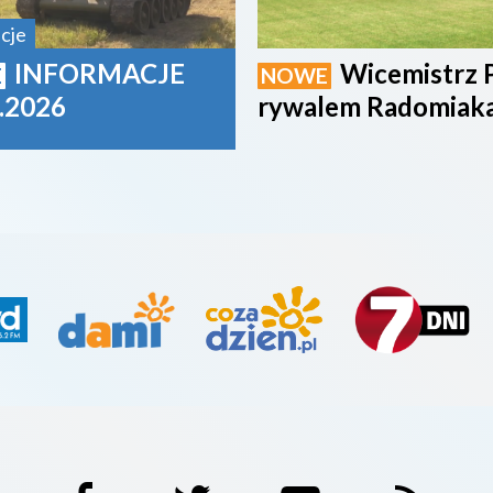
cje
INFORMACJE
Wicemistrz 
E
NOWE
.2026
rywalem Radomiak