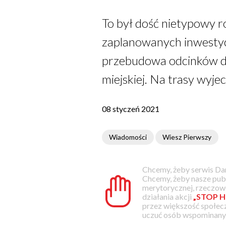
To był dość nietypowy r
zaplanowanych inwestyc
przebudowa odcinków dró
miejskiej. Na trasy wyj
08 styczeń 2021
Wiadomości
Wiesz Pierwszy
Chcemy, żeby serwis Dam
Chcemy, żeby nasze pub
merytorycznej, rzeczowe
działania akcji
„STOP H
przez większość społec
uczuć osób wspominanyc