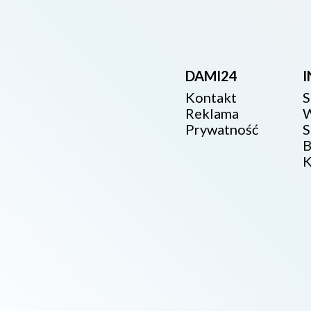
DAMI24
Kontakt
S
Reklama
W
Prywatność
S
B
K