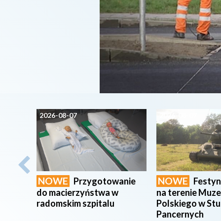
2026-08-07
2026-08-07
NOWE
NOWE
Przygotowanie
Festy
do macierzyństwa w
na terenie Muz
radomskim szpitalu
Polskiego w St
Pancernych