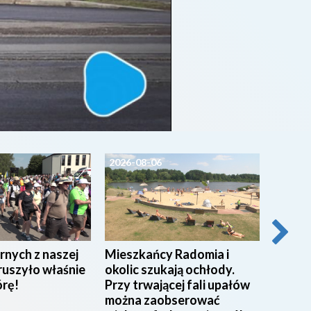
2026-08-06
2026-0
rnych z naszej
Mieszkańcy Radomia i
Pracow
ruszyło właśnie
okolic szukają ochłody.
w Miej
órę!
Przy trwającej fali upałów
w Rad
można zaobserować