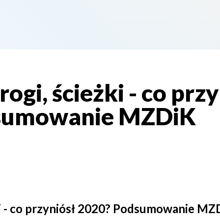
ogi, ścieżki - co prz
sumowanie MZDiK
żki - co przyniósł 2020? Podsumowanie MZ