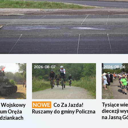
2026-08-07
2026-08-06
NOWE
Tysiące wie
n Wojskowy
Co Za Jazda!
diecezji wy
eum Oręża
Ruszamy do gminy Policzna
na Jasną G
udziankach