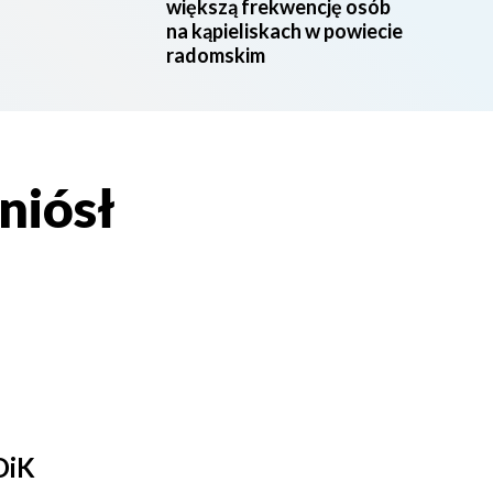
większą frekwencję osób
na kąpieliskach w powiecie
radomskim
yniósł
DiK