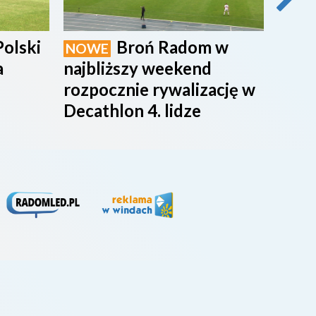
Polski
Broń Radom w
NOWE
NOW
a
najbliższy weekend
maci
rozpocznie rywalizację w
rado
Decathlon 4. lidze