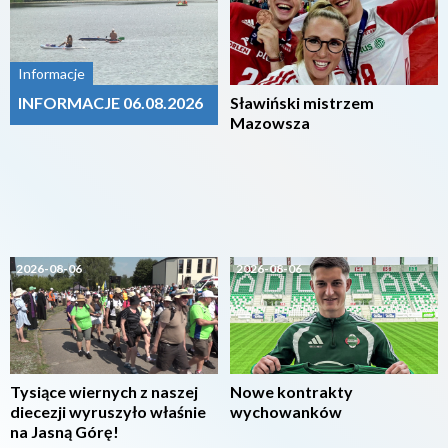
Informacje
INFORMACJE 06.08.2026
Sławiński mistrzem
Mazowsza
2026-08-06
2026-08-06
Tysiące wiernych z naszej
Nowe kontrakty
diecezji wyruszyło właśnie
wychowanków
na Jasną Górę!