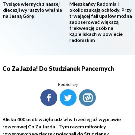
Tysiące wiernych z naszej
Mieszkańcy Radomia i
diecezji wyruszyło właśnie
okolic szukają ochłody. Przy
na Jasną Górę!
trwającej fali upałów można
zaobserować większą
frekwencję osób na
kąpieliskach w powiecie
radomskim
Co Za Jazda! Do Studzianek Pancernych
Podziel się
Blisko 400 osób wzięło udział w trzeciej już wyprawie
rowerowej Co Za Jazda!. Tym razem miłośnicy
rowerowych wycieczek pojechali do Studzianek