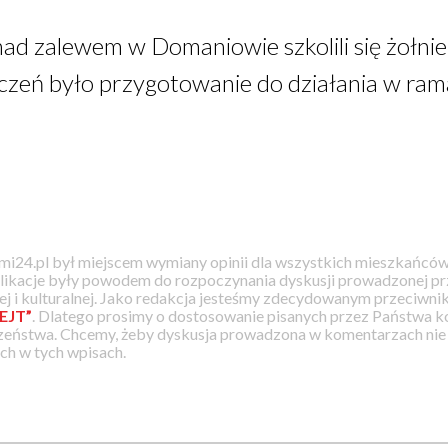
nad zalewem w Domaniowie szkolili się żołn
iczeń było przygotowanie do działania w ra
i24.pl był miejscem wymiany opinii dla wszystkich mieszkańców
likacje były powodem do rozpoczynania dyskusji prowadzonej prz
j i kulturalnej. Jako redakcja jesteśmy zdecydowanym przeciwnik
EJT”
. Dlatego prosimy o dostosowanie pisanych przez Państwa
zeństwa. Chcemy, żeby dyskusja prowadzona w komentarzach nie a
h w tych wpisach.