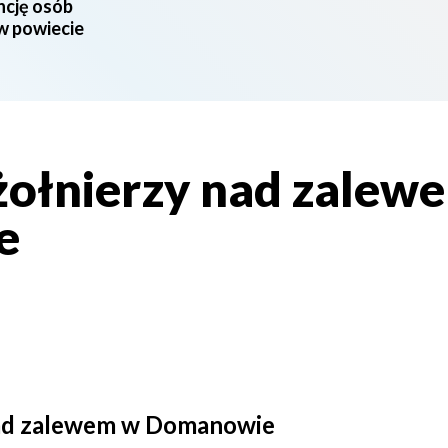
ncję osób
 w powiecie
żołnierzy nad zalew
e
nad zalewem w Domanowie