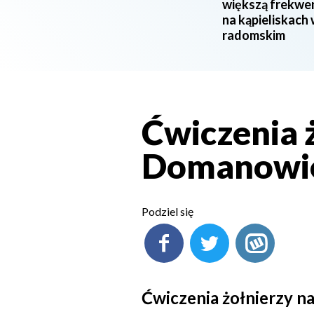
większą frekwe
na kąpieliskach
radomskim
Ćwiczenia 
Domanowi
Podziel się
Ćwiczenia żołnierzy 