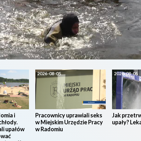
2026-08-05
2026-08-05
omia i
Pracownicy uprawiali seks
Jak przetr
chłody.
w Miejskim Urzędzie Pracy
upały? Lek
ali upałów
w Radomiu
ować