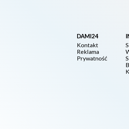
DAMI24
Kontakt
S
Reklama
W
Prywatność
S
B
K