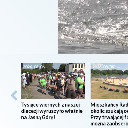
2026-08-06
2026-08-06
Tysiące wiernych z naszej
Mieszkańcy Rad
diecezji wyruszyło właśnie
okolic szukają o
na Jasną Górę!
Przy trwającej f
można zaobser