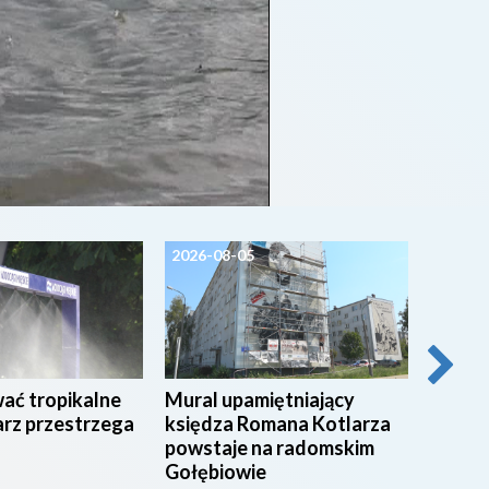
2026-08-05
2026-0
wać tropikalne
Mural upamiętniający
54 stu
arz przestrzega
księdza Romana Kotlarza
świadc
powstaje na radomskim
radom
Gołębiowie