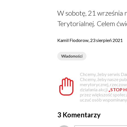
W sobotę, 21 września 
Terytorialnej. Celem ćw
Kamil Fiodorow, 23 sierpień 2021
Wiadomości
Chcemy, żeby serwis Dam
Chcemy, żeby nasze pub
merytorycznej, rzeczowe
działania akcji
„STOP H
przez większość społec
uczuć osób wspominanyc
3 Komentarzy