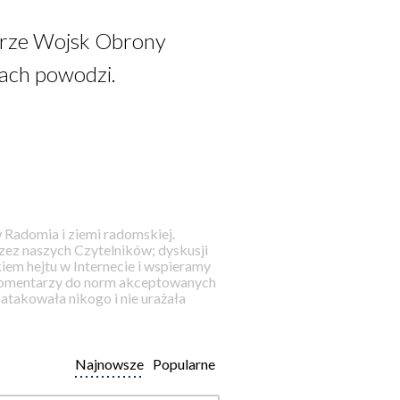
ierze Wojsk Obrony
mach powodzi.
 Radomia i ziemi radomskiej.
ez naszych Czytelników; dyskusji
iem hejtu w Internecie i wspieramy
 komentarzy do norm akceptowanych
takowała nikogo i nie urażała
Najnowsze
Popularne